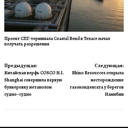
Проект СПГ-терминала Coastal Bend в Техасе начал
получать разрешения
Навигация
Предыдущая:
Следующая:
Китайская верфь COSCO H.I.
Rhino Resources открыла
по
Shanghai совершила первую
месторождение
записям
бункеровку метанолом
газоконденсата у берегов
судно–судно
Намибии