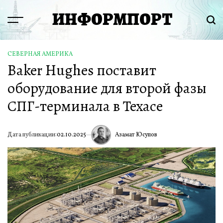
Перейти
ИНФОРМПОРТ
к
Menu
Пои
содержимому
СЕВЕРНАЯ АМЕРИКА
ОПУБЛИКОВАНО
Baker Hughes поставит
В
оборудование для второй фазы
СПГ-терминала в Техасе
Азамат Юсупов
Дата публикации:
02.10.2025
ИА