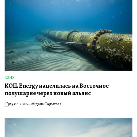
АЗИЯ
ОПУБЛИКОВАНО
KOIL Energy нацелилась на Восточное
В
полушарие через новый альянс
05.08.2026
Айдана Садыкова
on