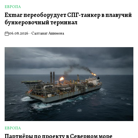
ЕВРОПА
ОПУБЛИКОВАНО
Exmar переоборудует СПГ-танкер в плавучий
В
бункеровочный терминал
06.08.2026
Салтанат Ашимова
on
ЕВРОПА
ОПУБЛИКОВАНО
Партнёры по проекту в Северном море
В