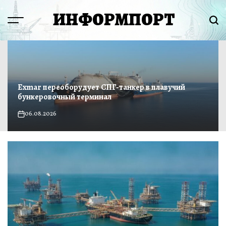
Перейти
ИНФОРМПОРТ
к
Menu
Пои
содержимому
Exmar переоборудует СПГ-танкер в плавучий
бункеровочный терминал
06.08.2026
on