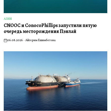
АЗИЯ
ОПУБЛИКОВАНО
CNOOC и ConocoPhillips запустили пятую
В
очередь месторождения Пэнлай
06.08.2026
Айгерим Ешимбетова
on