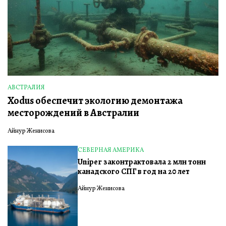
АВСТРАЛИЯ
ОПУБЛИКОВАНО
Xodus обеспечит экологию демонтажа
В
месторождений в Австралии
Айнур Женисова
СЕВЕРНАЯ АМЕРИКА
ОПУБЛИКОВАНО
Uniper законтрактовала 2 млн тонн
В
канадского СПГ в год на 20 лет
Айнур Женисова