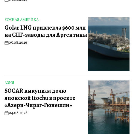
on
ЮЖНАЯ АМЕРИКА
ОПУБЛИКОВАНО
Golar LNG привлекла $600 млн
В
на СПГ-заводы для Аргентины
05.08.2026
on
АЗИЯ
ОПУБЛИКОВАНО
SOCAR выкупила долю
В
японской Itochu в проекте
«Азери-Чираг-Гюнешли»
04.08.2026
on