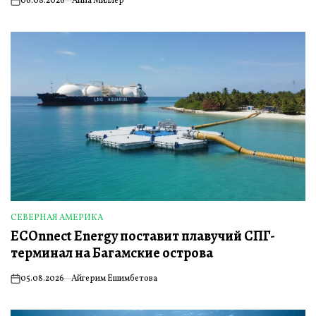
06.08.2026
Анна Миллер
on
СЕВЕРНАЯ АМЕРИКА
ОПУБЛИКОВАНО
ECOnnect Energy поставит плавучий СПГ-
В
терминал на Багамские острова
05.08.2026
Айгерим Ешимбетова
on