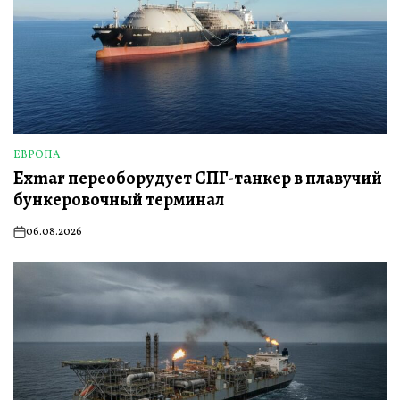
ЕВРОПА
ОПУБЛИКОВАНО
Exmar переоборудует СПГ-танкер в плавучий
В
бункеровочный терминал
06.08.2026
on