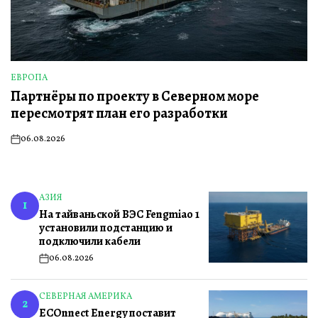
ЕВРОПА
ОПУБЛИКОВАНО
Партнёры по проекту в Северном море
В
пересмотрят план его разработки
06.08.2026
on
АЗИЯ
ОПУБЛИКОВАНО
1
На тайваньской ВЭС Fengmiao 1
В
установили подстанцию и
подключили кабели
06.08.2026
on
СЕВЕРНАЯ АМЕРИКА
ОПУБЛИКОВАНО
2
ECOnnect Energy поставит
В