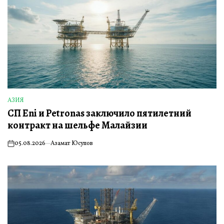
АЗИЯ
ОПУБЛИКОВАНО
СП Eni и Petronas заключило пятилетний
В
контракт на шельфе Малайзии
05.08.2026
Азамат Юсупов
on