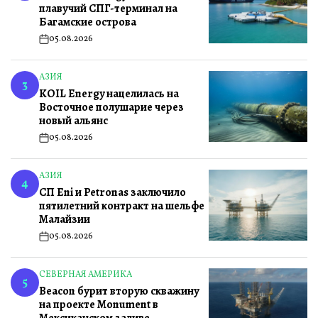
плавучий СПГ-терминал на
Багамские острова
05.08.2026
on
АЗИЯ
ОПУБЛИКОВАНО
3
KOIL Energy нацелилась на
В
Восточное полушарие через
новый альянс
05.08.2026
on
АЗИЯ
ОПУБЛИКОВАНО
4
СП Eni и Petronas заключило
В
пятилетний контракт на шельфе
Малайзии
05.08.2026
on
СЕВЕРНАЯ АМЕРИКА
ОПУБЛИКОВАНО
5
Beacon бурит вторую скважину
В
на проекте Monument в