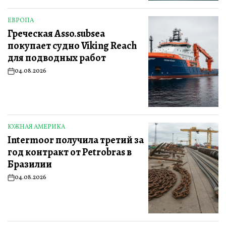
ЕВРОПА
ОПУБЛИКОВАНО
Греческая Asso.subsea
В
покупает судно Viking Reach
для подводных работ
04.08.2026
on
ЮЖНАЯ АМЕРИКА
ОПУБЛИКОВАНО
Intermoor получила третий за
В
год контракт от Petrobras в
Бразилии
04.08.2026
on