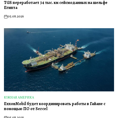
TGS переработает 34 тыс. км сейсмоданных на шельфе
В
Египта
05.08.2026
on
ЮЖНАЯ АМЕРИКА
ОПУБЛИКОВАНО
ExxonMobil будет координировать работы в Гайане с
В
помощью ПО от Sercel
05.08.2026