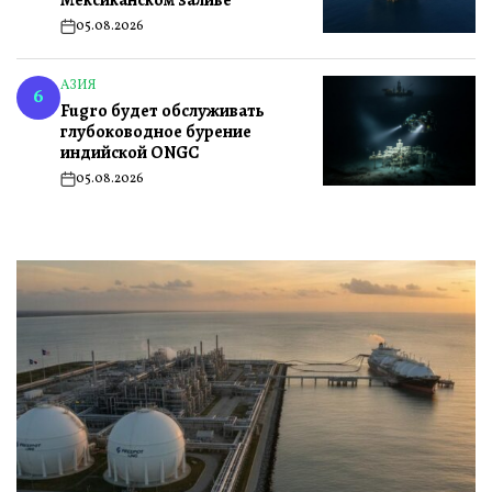
Мексиканском заливе
05.08.2026
on
АЗИЯ
ОПУБЛИКОВАНО
6
Fugro будет обслуживать
В
глубоководное бурение
индийской ONGC
05.08.2026
on