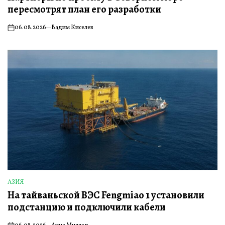
пересмотрят план его разработки
06.08.2026
Вадим Киселев
on
АЗИЯ
ОПУБЛИКОВАНО
На тайваньской ВЭС Fengmiao 1 установили
В
подстанцию и подключили кабели