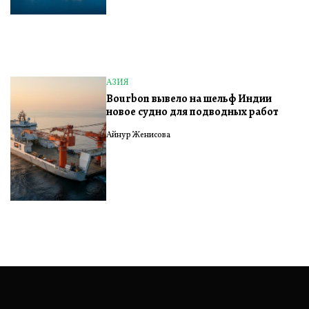
АЗИЯ
ОПУБЛИКОВАНО
Bourbon вывело на шельф Индии
В
новое судно для подводных работ
Айнур Женисова