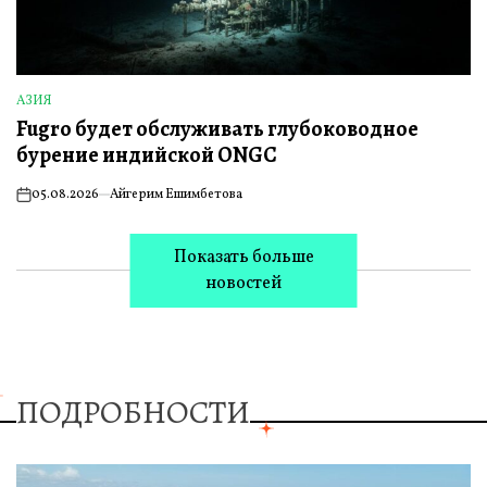
АЗИЯ
ОПУБЛИКОВАНО
Fugro будет обслуживать глубоководное
В
бурение индийской ONGC
05.08.2026
Айгерим Ешимбетова
on
Показать больше
новостей
ПОДРОБНОСТИ