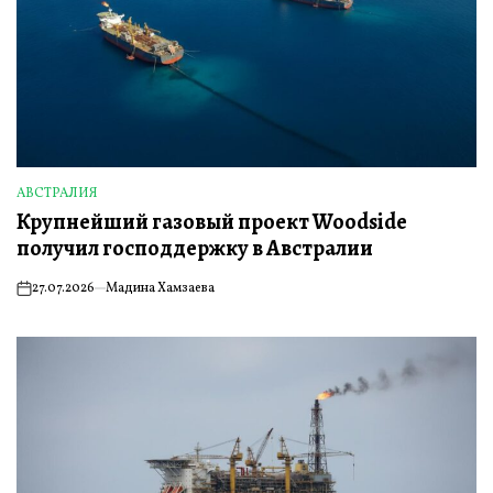
АВСТРАЛИЯ
ОПУБЛИКОВАНО
Крупнейший газовый проект Woodside
В
получил господдержку в Австралии
27.07.2026
Мадина Хамзаева
on