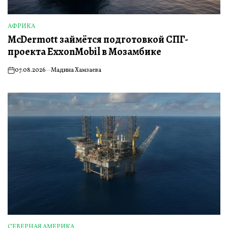
АФРИКА
ОПУБЛИКОВАНО
McDermott займётся подготовкой СПГ-
В
проекта ExxonMobil в Мозамбике
07.08.2026
Мадина Хамзаева
on
СЕВЕРНАЯ АМЕРИКА