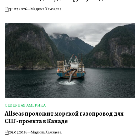
31.07.2026
Мадина Хамзаева
on
СЕВЕРНАЯ АМЕРИКА
ОПУБЛИКОВАНО
Allseas проложит морской газопровод для
В
СПГ-проекта в Канаде
29.07.2026
Мадина Хамзаева
on