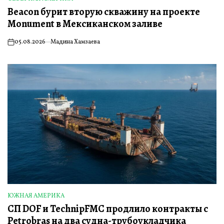
ОПУБЛИКОВАНО
Beacon бурит вторую скважину на проекте
В
Monument в Мексиканском заливе
05.08.2026
Мадина Хамзаева
on
ЮЖНАЯ АМЕРИКА
ОПУБЛИКОВАНО
СП DOF и TechnipFMC продлило контракты с
В
Petrobras на два судна-трубоукладчика