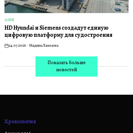
АЗИЯ
ОПУБЛИКОВАНО
HD Hyundai и Siemens создадут единую
В
цифровую платформу для судостроения
24.07.2026
Мадина Хамзаева
on
Показать больше
новостей
Хронология