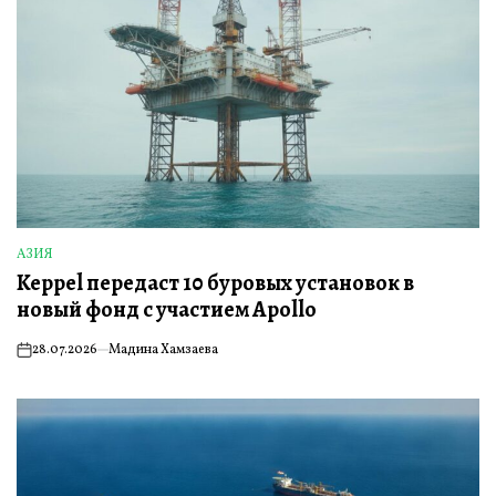
АЗИЯ
ОПУБЛИКОВАНО
Keppel передаст 10 буровых установок в
В
новый фонд с участием Apollo
28.07.2026
Мадина Хамзаева
on