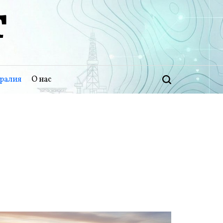
Т
ралия
О нас
Поиск