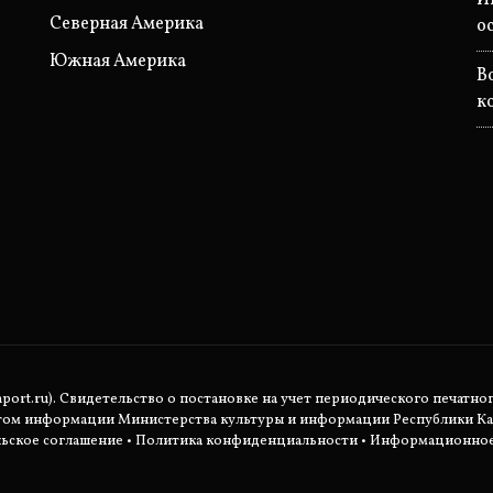
Северная Америка
о
Южная Америка
B
к
rt.ru). Свидетельство о постановке на учет периодического печатног
етом информации Министерства культуры и информации Республики Ка
ьское соглашение
•
Политика конфиденциальности
• Информационное 