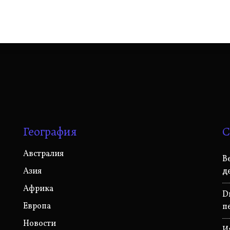
География
С
Австралия
В
Азия
д
Африка
D
Европа
п
Новости
И