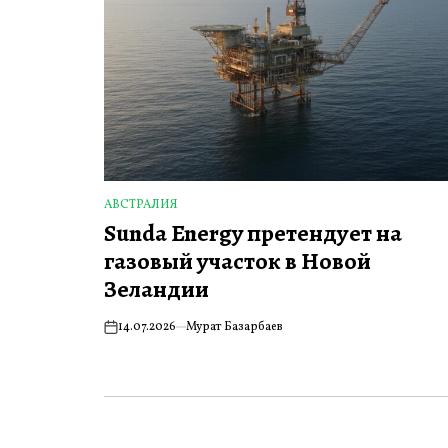
АВСТРАЛИЯ
ОПУБЛИКОВАНО
Sunda Energy претендует на
В
газовый участок в Новой
Зеландии
14.07.2026
Мурат Базарбаев
on