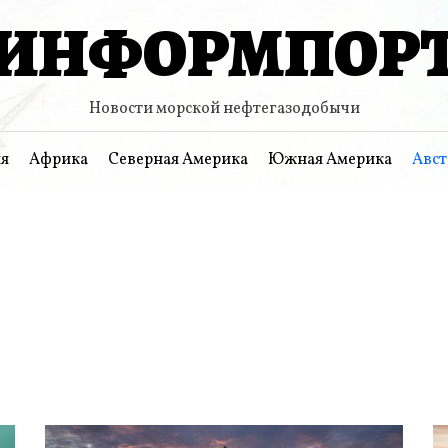
ИНФОРМПОР
Новости морской нефтегазодобычи
я
Африка
Северная Америка
Южная Америка
Авст