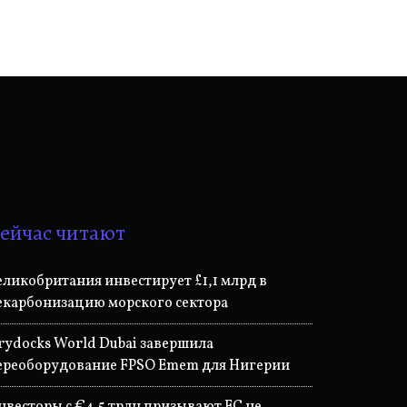
ейчас читают
еликобритания инвестирует £1,1 млрд в
екарбонизацию морского сектора
rydocks World Dubai завершила
ереоборудование FPSO Emem для Нигерии
нвесторы с €4,5 трлн призывают ЕС не