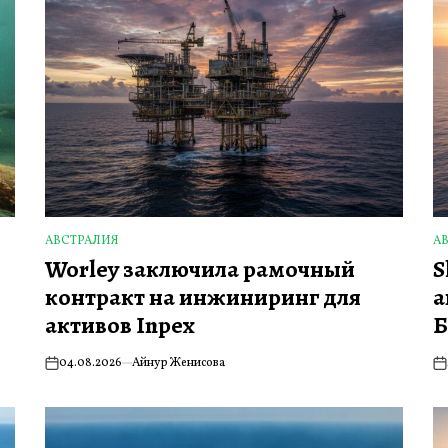
АВСТРАЛИЯ
А
ОПУБЛИКОВАНО
О
Worley заключила рамочный
S
В
В
контракт на инжиниринг для
а
активов Inpex
Б
04.08.2026
Айнур Женисова
on
on