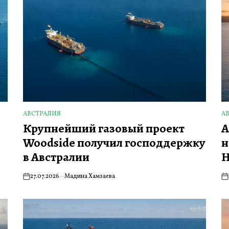
АВСТРАЛИЯ
А
ОПУБЛИКОВАНО
О
Крупнейший газовый проект
A
В
В
Woodside получил господдержку
н
в Австралии
Н
27.07.2026
Мадина Хамзаева
on
on