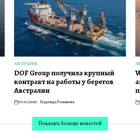
АВСТРАЛИЯ
А
ОПУБЛИКОВАНО
О
DOF Group получила крупный
W
В
В
контракт на работы у берегов
а
Австралии
п
07.07.2026
Надежда Романова
on
on
Показать больше новостей