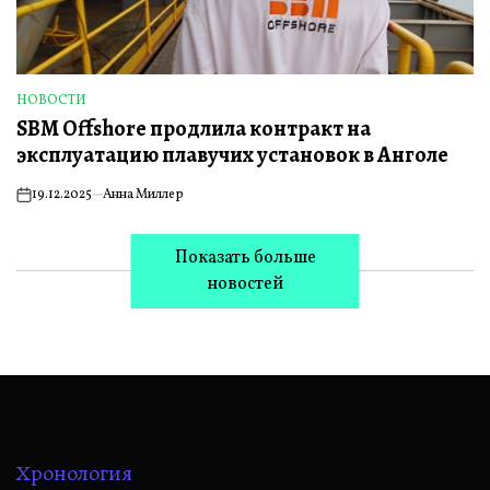
НОВОСТИ
ОПУБЛИКОВАНО
SBM Offshore продлила контракт на
В
эксплуатацию плавучих установок в Анголе
19.12.2025
Анна Миллер
on
Показать больше
новостей
Хронология