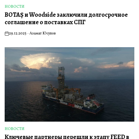
НОВОСТИ
ОПУБЛИКОВАНО
BOTAŞ и Woodside заключили долгосрочное
В
соглашение о поставках СПГ
29.12.2025
Азамат Юсупов
on
НОВОСТИ
ОПУБЛИКОВАНО
Ключевые партнеры перешли к этапу FEED в
В