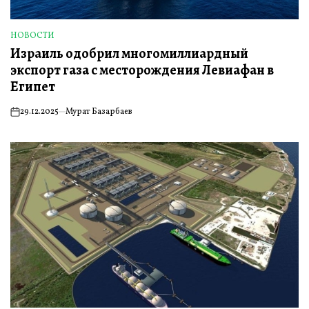
НОВОСТИ
ОПУБЛИКОВАНО
Израиль одобрил многомиллиардный
В
экспорт газа с месторождения Левиафан в
Египет
29.12.2025
Мурат Базарбаев
on