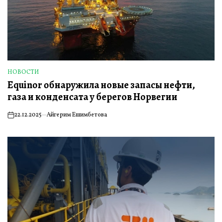
НОВОСТИ
ОПУБЛИКОВАНО
Equinor обнаружила новые запасы нефти,
В
газа и конденсата у берегов Норвегии
22.12.2025
Айгерим Ешимбетова
on