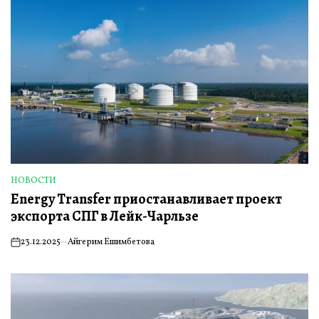
НОВОСТИ
ОПУБЛИКОВАНО
Energy Transfer приостанавливает проект
В
экспорта СПГ в Лейк-Чарльзе
23.12.2025
Айгерим Ешимбетова
on