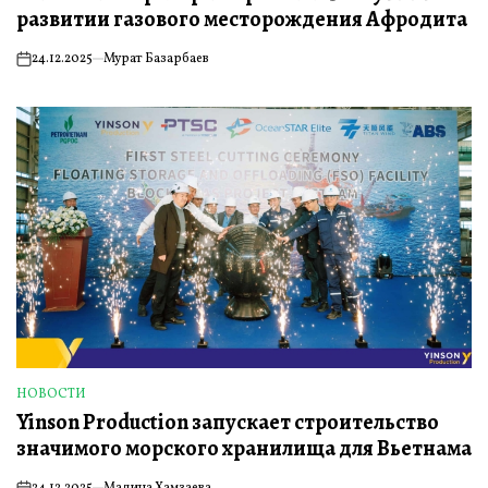
развитии газового месторождения Афродита
24.12.2025
Мурат Базарбаев
on
НОВОСТИ
ОПУБЛИКОВАНО
Yinson Production запускает строительство
В
значимого морского хранилища для Вьетнама