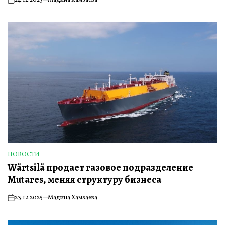
24.12.2025
Мадина Хамзаева
on
НОВОСТИ
ОПУБЛИКОВАНО
Wärtsilä продает газовое подразделение
В
Mutares, меняя структуру бизнеса
23.12.2025
Мадина Хамзаева
on