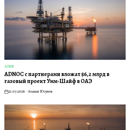
АЗИЯ
ОПУБЛИКОВАНО
ADNOC с партнерами вложат $6,2 млрд в
В
газовый проект Умм-Шайф в ОАЭ
21.07.2026
Азамат Юсупов
on