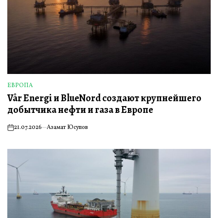
ЕВРОПА
ОПУБЛИКОВАНО
Vår Energi и BlueNord создают крупнейшего
В
добытчика нефти и газа в Европе
21.07.2026
Азамат Юсупов
on