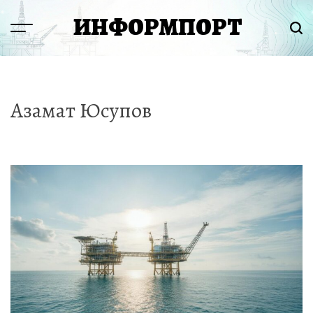
Перейти
ИНФОРМПОРТ
к
Menu
Пои
содержимому
Азамат Юсупов