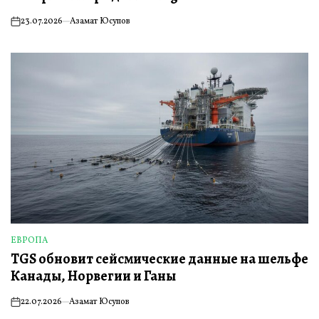
23.07.2026
Азамат Юсупов
on
ЕВРОПА
ОПУБЛИКОВАНО
TGS обновит сейсмические данные на шельфе
В
Канады, Норвегии и Ганы
22.07.2026
Азамат Юсупов
on