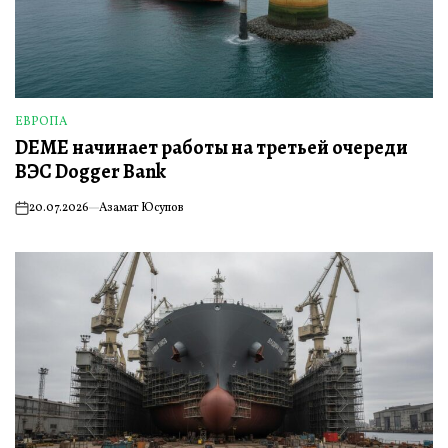
ЕВРОПА
ОПУБЛИКОВАНО
DEME начинает работы на третьей очереди
В
ВЭС Dogger Bank
20.07.2026
Азамат Юсупов
on