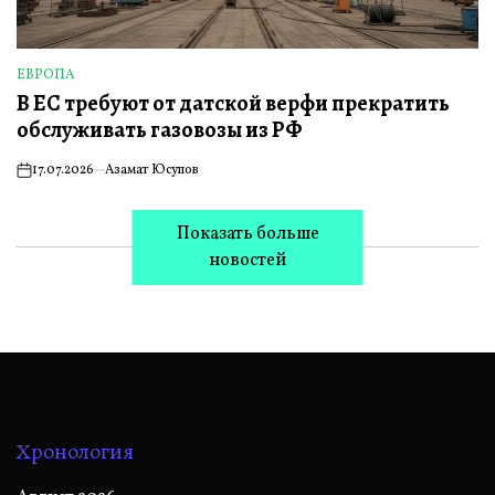
ЕВРОПА
ОПУБЛИКОВАНО
В ЕС требуют от датской верфи прекратить
В
обслуживать газовозы из РФ
17.07.2026
Азамат Юсупов
on
Показать больше
новостей
Хронология