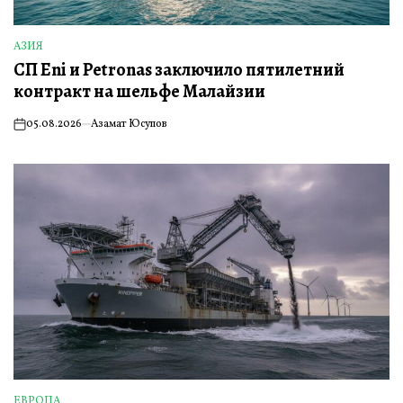
АЗИЯ
ОПУБЛИКОВАНО
СП Eni и Petronas заключило пятилетний
В
контракт на шельфе Малайзии
05.08.2026
Азамат Юсупов
on
ЕВРОПА