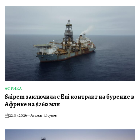
АФРИКА
ОПУБЛИКОВАНО
Saipem заключила с Eni контракт на бурение в
В
Африке на $260 млн
22.07.2026
Азамат Юсупов
on