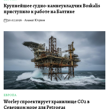
ОПУБЛИКОВАНО
Крупнейшее судно-камнеукладчик Boskalis
В
приступило к работе на Балтике
30.07.2026
Азамат Юсупов
on
ЕВРОПА
ОПУБЛИКОВАНО
Worley спроектирует хранилище CO2 в
В
Северном море для Petrogas