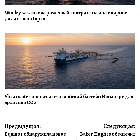
Worley заключила рамочный контракт на инжиниринг
для активов Inpex
Shearwater оценит австралийский бассейн Бонапарт для
хранения CO2
Навигация
Предыдущая:
Следующая:
Equinor обнаружила новое
Baker Hughes обеспечит
по