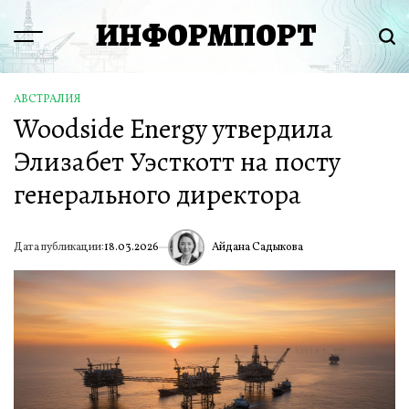
Перейти
ИНФОРМПОРТ
к
Menu
Пои
содержимому
АВСТРАЛИЯ
ОПУБЛИКОВАНО
Woodside Energy утвердила
В
Элизабет Уэсткотт на посту
генерального директора
Айдана Садыкова
Дата публикации:
18.03.2026
ИА