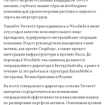
Уэсткотт на фоне остальных кандидатов. По его
мнению, глубокое знание отрасли необходимо
компании для удовлетворения растущего мирового
спроса на энергоресурсы.
Элизабет Уэсткотт присоединилась к Woodside в июне
2023 года в качестве исполнительного вице-
президента, курирующего австралийские операции
компании. Под ее руководством находились такие
активы, как проект Скарборо, а также процесс
интеграции инфраструктуры в проливе Басса. До
перехода в Woodside она занимала должность
операционного директора в EnergyAustralia, а ранее в
течение 25 лет работала в структурах ExxonMobil в
Австралии, Великобритании и Италии.
На посту генерального директора госпожа Уэсткотт
намерена сосредоточиться на повышении
операционной эффективности и выполнении планов
по расширению портфеля активов. Основными целями