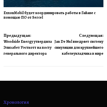
ExxonMobil будет координировать работы в Гайане с
помощью ПО от Sercel
Навигация
Предыдущая:
Следующая:
Woodside Energy утвердила
Jan De Nul внедряет систему
по
Элизабет Уэсткотт на посту
симуляции для крупнейшего
записям
генерального директора
кабелеукладчика в мире
Хронология