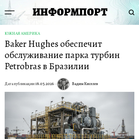
Перейти
ИНФОРМПОРТ
к
Menu
Пои
содержимому
ЮЖНАЯ АМЕРИКА
ОПУБЛИКОВАНО
Baker Hughes обеспечит
В
обслуживание парка турбин
Petrobras в Бразилии
Вадим Киселев
Дата публикации:
18.03.2026
ИА