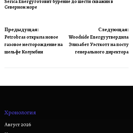
Serica Energy готовит бурение до шести скважин в
Северном море
Навигация
Предыдущая:
Следующая:
Petrobras открыла новое
Woodside Energy утвердила
по
газовое месторождение на
Элизабет Уэсткотт на посту
записям
шельфе Колумбии
генерального директора
Хронология
Август 2026