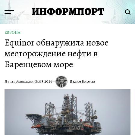
Перейти
ИНФОРМПОРТ
к
Menu
Пои
содержимому
ЕВРОПА
ОПУБЛИКОВАНО
Equinor обнаружила новое
В
месторождение нефти в
Баренцевом море
Вадим Киселев
Дата публикации:
18.03.2026
ИА