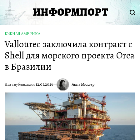
Перейти
ИНФОРМПОРТ
к
Menu
Пои
содержимому
ЮЖНАЯ АМЕРИКА
ОПУБЛИКОВАНО
Vallourec заключила контракт с
В
Shell для морского проекта Orca
в Бразилии
Анна Миллер
Дата публикации:
12.01.2026
ИА