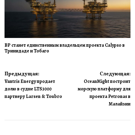
BP станет единственным владельцем проекта Calypso в
Тринидаде и Тобаго
Навигация
Предыдущая:
Следующая:
Vantris Energy продает
OceanMight построит
по
долю в судне LTS3000
морскую платформу для
записям
партнеру Larsen & Toubro
проекта Petronas в
Малайзии