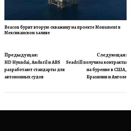
Beacon бурит вторую скважину на проекте Monument в
Мексиканском заливе
Навигация
Предыдущая:
Следующая:
HD Hyundai, Anduril и ABS
Seadrill получила контракты
по
разработают стандарты для
на бурение в США,
записям
автономных судов
Бразилии и Анголе