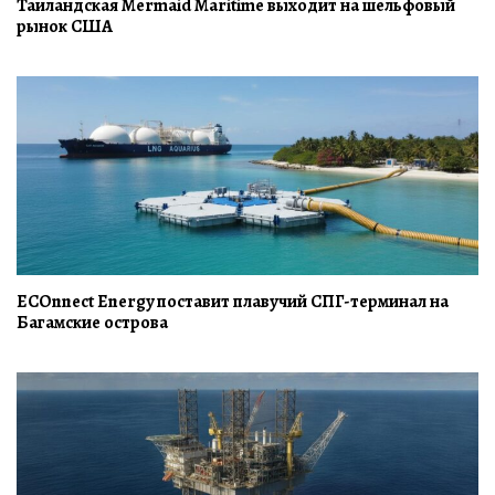
Таиландская Mermaid Maritime выходит на шельфовый
рынок США
ECOnnect Energy поставит плавучий СПГ-терминал на
Багамские острова