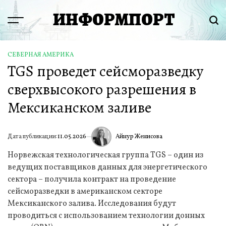
Перейти
ИНФОРМПОРТ
к
Menu
Пои
содержимому
СЕВЕРНАЯ АМЕРИКА
ОПУБЛИКОВАНО
TGS проведет сейсморазведку
В
сверхвысокого разрешения в
Мексиканском заливе
Айнур Женисова
Дата публикации:
11.05.2026
ИА
Норвежская технологическая группа TGS – один из
ведущих поставщиков данных для энергетического
сектора – получила контракт на проведение
сейсморазведки в американском секторе
Мексиканского залива. Исследования будут
проводиться с использованием технологии донных