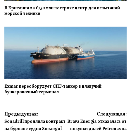
В Британии за £150 млн построят центр для испытаний
морской техники
Exmar переоборудует СПГ-танкер в плавучий
бункеровочный терминал
Навигация
Предыдущая:
Следующая:
Sonadrill продлила контракт
Brava Energia отказалась от
по
на буровое судно Sonangol
покупки долей Petronas на