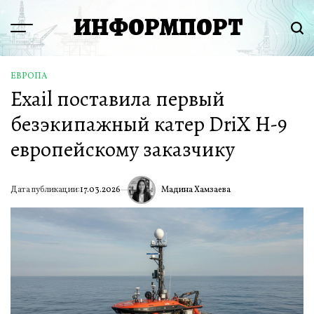
Перейти
ИНФОРМПОРТ
к
Menu
Пои
содержимому
ЕВРОПА
ОПУБЛИКОВАНО
Exail поставила первый
В
безэкипажный катер DriX H-9
европейскому заказчику
Мадина Хамзаева
Дата публикации:
17.03.2026
ИА