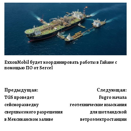
ExxonMobil будет координировать работы в Гайане с
помощью ПО от Sercel
Навигация
Предыдущая:
Следующая:
TGS проведет
Fugro начала
по
сейсморазведку
геотехнические изыскания
записям
сверхвысокого разрешения
для шотландской
в Мексиканском заливе
ветроэлектростанции