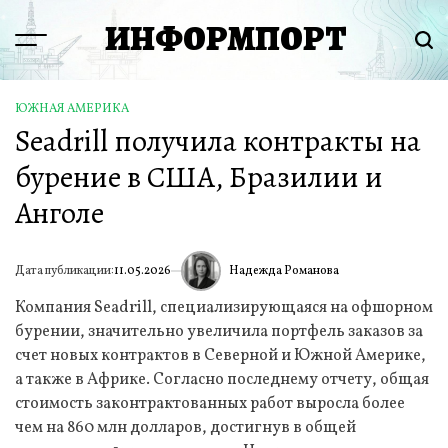
Перейти
ИНФОРМПОРТ
к
Menu
Пои
содержимому
ЮЖНАЯ АМЕРИКА
ОПУБЛИКОВАНО
Seadrill получила контракты на
В
бурение в США, Бразилии и
Анголе
Надежда Романова
Дата публикации:
11.05.2026
ИА
Компания Seadrill, специализирующаяся на офшорном
бурении, значительно увеличила портфель заказов за
счет новых контрактов в Северной и Южной Америке,
а также в Африке. Согласно последнему отчету, общая
стоимость законтрактованных работ выросла более
чем на 860 млн долларов, достигнув в общей