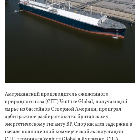
Американский производитель сжиженного
природного газа (СПГ) Venture Global, получающий
сырье из бассейнов Северной Америки, проиграл
арбитражное разбирательство британскому
энергетическому гиганту BP. Спор касался задержки в
начале полноценной коммерческой эксплуатации
СПГ-терминала Venture Global в Луизиане, США.