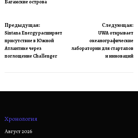
Багамские острова
Навигация
Предыдущая:
Следующая:
Sintana Energy расширяет
UWA открывает
по
присутствие в Южной
океанографические
записям
Атлантике через
лаборатории для стартапов
поглощение Challenger
и инноваций
Хронология
Август 2026