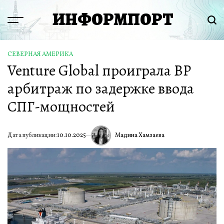
Перейти
ИНФОРМПОРТ
к
Menu
Пои
содержимому
СЕВЕРНАЯ АМЕРИКА
ОПУБЛИКОВАНО
Venture Global проиграла BP
В
арбитраж по задержке ввода
СПГ-мощностей
Мадина Хамзаева
Дата публикации:
10.10.2025
ИА