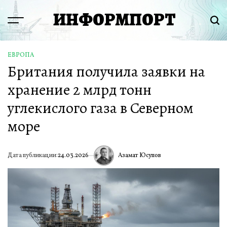
Перейти
ИНФОРМПОРТ
к
Menu
Пои
содержимому
ЕВРОПА
ОПУБЛИКОВАНО
Британия получила заявки на
В
хранение 2 млрд тонн
углекислого газа в Северном
море
Азамат Юсупов
Дата публикации:
24.03.2026
ИА