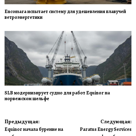
Encomara испытает систему для удешевления плавучей
ветроэнергетики
SLB модернизирует судно для работ Equinor на
норвежском шельфе
Навигация
Предыдущая:
Следующая:
Equinor начала бурение на
Paratus Energy Services
по