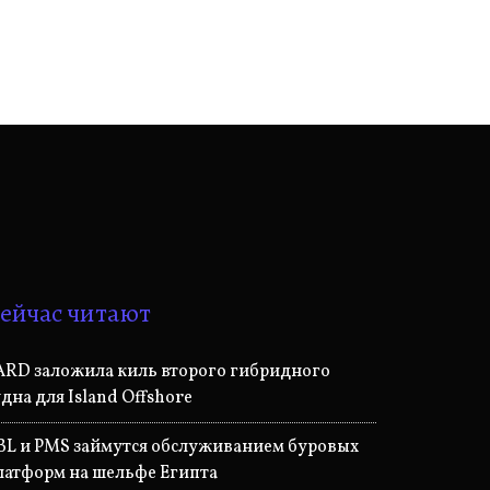
ейчас читают
ARD заложила киль второго гибридного
удна для Island Offshore
BL и PMS займутся обслуживанием буровых
латформ на шельфе Египта