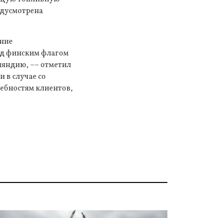
едусмотрена
.
ение
од финским флагом
ляндию, –– отметил
 в случае со
ребностям клиентов,