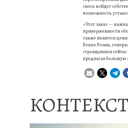
смесь войдет собств
возможность установ
«Этот заказ –– важн
приверженности обо
также является ценн
Беппе Розин, генерал
строящимися сейчас 
предлагая большую г
КОНТЕКСТ