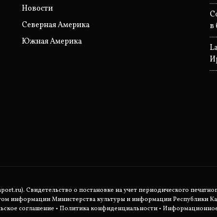
Новости
C
Северная Америка
в
Южная Америка
L
И
rt.ru). Свидетельство о постановке на учет периодического печатног
етом информации Министерства культуры и информации Республики Ка
ьское соглашение
•
Политика конфиденциальности
• Информационное 