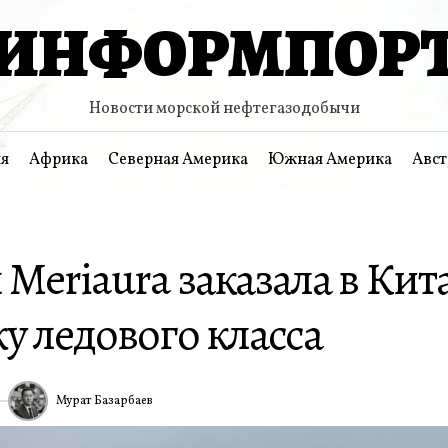
ИНФОРМПОР
Новости морской нефтегазодобычи
я
Африка
Северная Америка
Южная Америка
Авст
Meriaura заказала в Кит
у ледового класса
Мурат Базарбаев
ИА