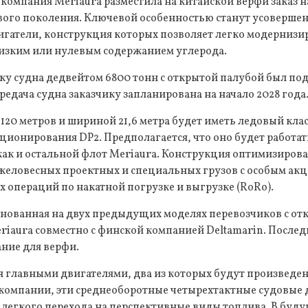
компания Meriaura разместила на китайской верфи заказ н
ого поколения. Ключевой особенностью станут усоверше
гатели, конструкция которых позволяет легко модернизир
низким или нулевым содержанием углерода.
ку судна дедвейтом 6800 тонн с открытой палубой был по
ередача судна заказчику запланирована на начало 2028 года
120 метров и шириной 21,6 метра будет иметь ледовый клас
ионирования DP2. Предполагается, что оно будет работат
как и остальной флот Meriaura. Конструкция оптимизирова
желовесных проектных и специальных грузов с особым акц
операций по накатной погрузке и выгрузке (RoRo).
снованная на двух предыдущих моделях перевозчиков с от
riaura совместно с финской компанией Deltamarin. После
ние для верфи.
я главными двигателями, два из которых будут произведе
компании, эти среднеоборотные четырехтактные судовые 
 легкого перехода на перспективные виды топлива. В бу