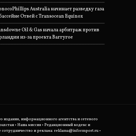
onocoPhillips Australia начинает разведку газа
 бассейне Отвей с Transocean Equinox
ansdowne Oil & Gas начала арбитраж против
рландии из-за проекта Barryroe
о издания, информационного агентства и сетевого
захстан •
Наша миссия
•
Редакционный кодекс и
сотрудничество и реклама:
reklama@informport.ru
•