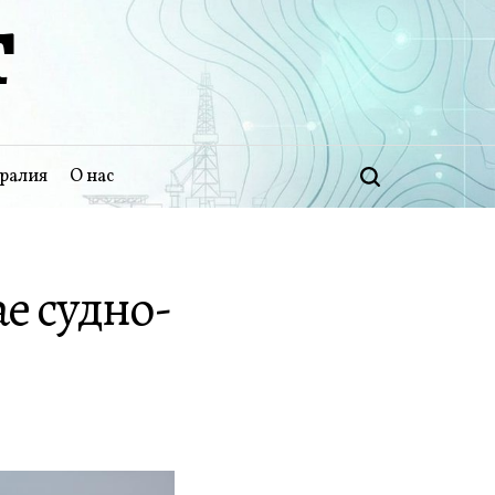
Т
ралия
О нас
Поиск
ае судно-