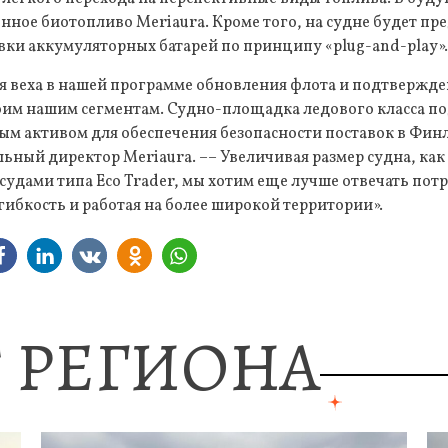
енное биотопливо Meriaura. Кроме того, на судне будет пр
ки аккумуляторных батарей по принципу «plug-and-play»
ая веха в нашей программе обновления флота и подтвержд
им нашим сегментам. Судно-площадка ледового класса п
ым активом для обеспечения безопасности поставок в Фин
ьный директор Meriaura. –– Увеличивая размер судна, как и
судами типа Eco Trader, мы хотим еще лучше отвечать пот
ибкость и работая на более широкой территории».
 РЕГИОНА