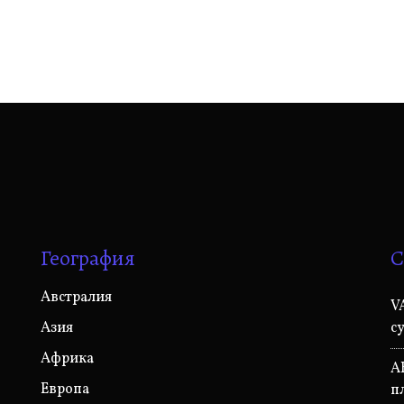
География
С
Австралия
V
Азия
с
Африка
A
Европа
п