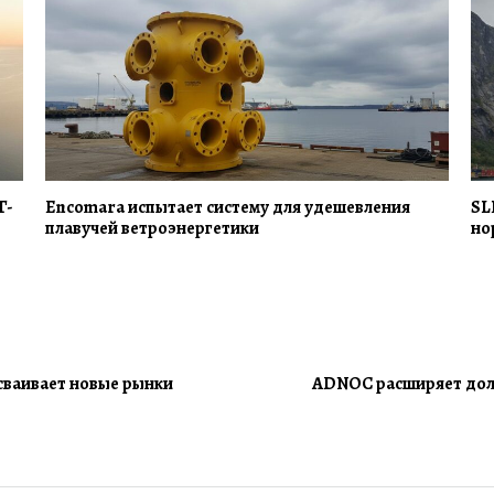
Г-
Encomara испытает систему для удешевления
SL
плавучей ветроэнергетики
но
осваивает новые рынки
ADNOC расширяет долю