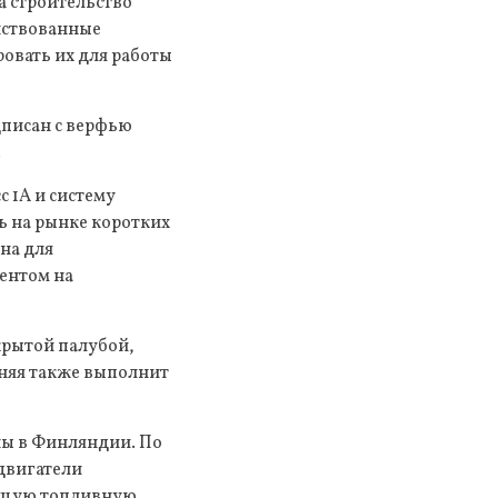
а строительство
нствованные
овать их для работы
дписан с верфью
.
с 1А и систему
ь на рынке коротких
на для
ентом на
крытой палубой,
дняя также выполнит
ны в Финляндии. По
двигатели
дущую топливную