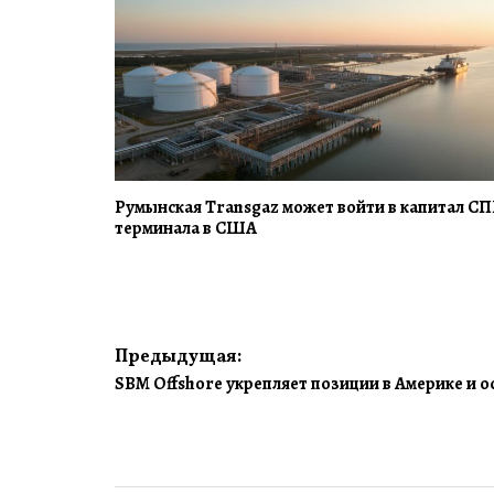
Румынская Transgaz может войти в капитал СП
терминала в США
Навигация
Предыдущая:
SBM Offshore укрепляет позиции в Америке и 
по
записям