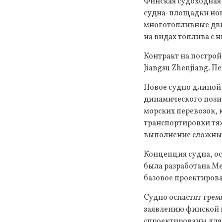
Финская судоходная 
судна-площадки нов
многотопливные дви
на видах топлива с 
Контракт на построй
Jiangsu Zhenjiang. П
Новое судно длиной 
динамического позиц
морских перевозок, 
транспортировки тя
выполнение сложных 
Концепция судна, о
была разработана Me
базовое проектирова
Судно оснастят трем
заявлению финской 
спроектированы для