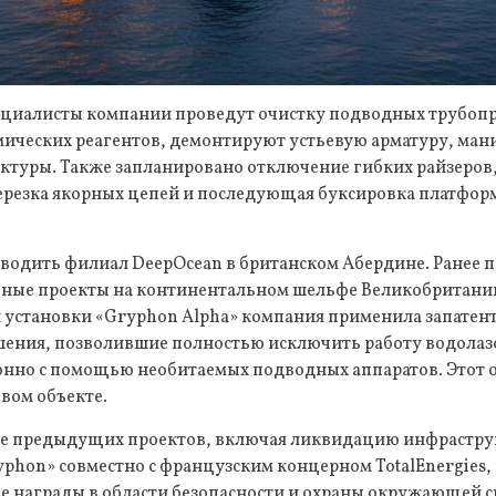
пециалисты компании проведут очистку подводных трубоп
мических реагентов, демонтируют устьевую арматуру, ма
ктуры. Также запланировано отключение гибких райзеров
ерезка якорных цепей и последующая буксировка платформ
оводить филиал DeepOcean в британском Абердине. Ранее 
ные проекты на континентальном шельфе Великобритании.
 установки «Gryphon Alpha» компания применила запатен
шения, позволившие полностью исключить работу водолазо
нно с помощью необитаемых подводных аппаратов. Этот 
овом объекте.
е предыдущих проектов, включая ликвидацию инфрастру
phon» совместно с французским концерном TotalEnergies,
е награды в области безопасности и охраны окружающей 