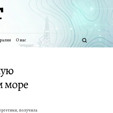
Т
ралия
О нас
Поиск
ную
м море
ергетики, получила