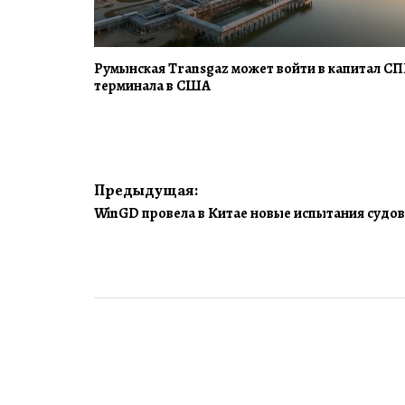
Румынская Transgaz может войти в капитал СП
терминала в США
Навигация
Предыдущая:
WinGD провела в Китае новые испытания судов
по
записям