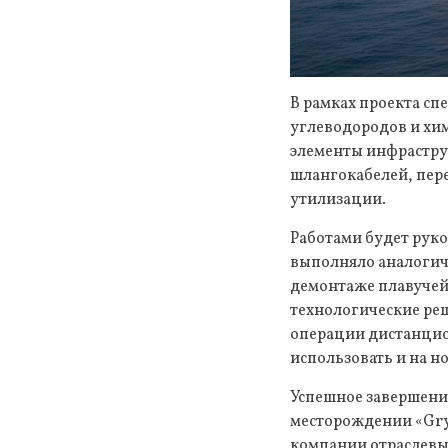
В рамках проекта с
углеводородов и хи
элементы инфрастру
шлангокабелей, пер
утилизации.
Работами будет рук
выполняло аналогич
демонтаже плавучей
технологические ре
операции дистанцио
использовать и на н
Успешное завершени
месторождении «Gry
компании отраслевы