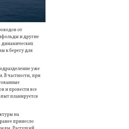
роводов от
нифольды и другие
, динамических
ы к берегу для
подразделение уже
 В частности, при
тованные
в и провести все
опыт планируется
ктуры на
 ранее принесло
среды. Растущий