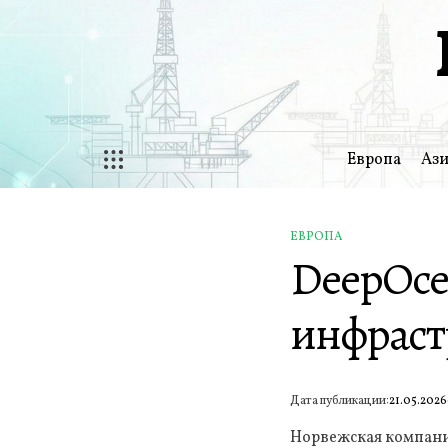
Перейти
к
содержимому
Европа
Ази
ЕВРОПА
ОПУБЛИКОВАНО
DeepOce
В
инфраст
Дата публикации:
21.05.2026
Норвежская компани