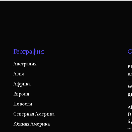
География
С
Австралия
B
Азия
д
Африка
W
Европа
д
Новости
A
Северная Америка
D
б
Южная Америка