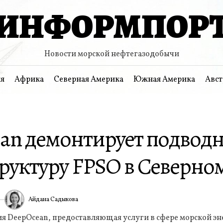
ИНФОРМПОР
Новости морской нефтегазодобычи
я
Африка
Северная Америка
Южная Америка
Авст
an демонтирует подвод
руктуру FPSO в Северно
Айдана Садыкова
ИА
я DeepOcean, предоставляющая услуги в сфере морской эн