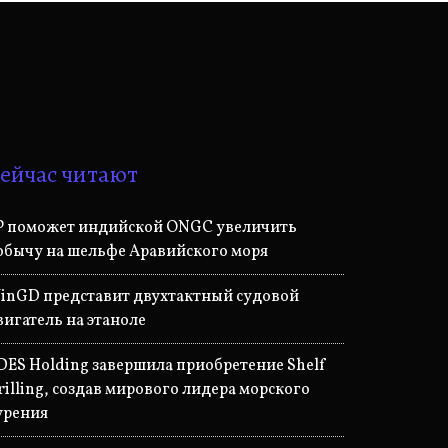
ейчас читают
P поможет индийской ONGC увеличить
обычу на шельфе Аравийского моря
inGD представит двухтактный судовой
вигатель на этаноле
DES Holding завершила приобретение Shelf
rilling, создав мирового лидера морского
урения