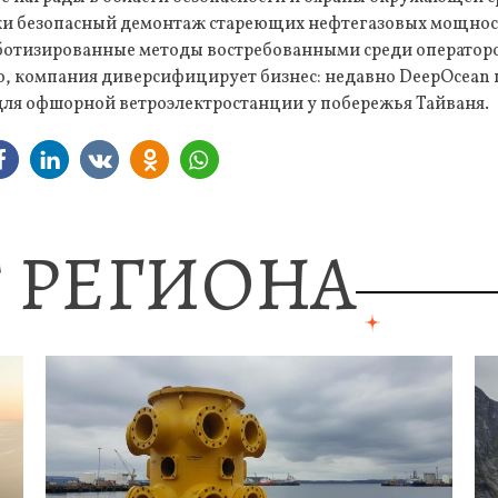
ски безопасный демонтаж стареющих нефтегазовых мощнос
ботизированные методы востребованными среди операто
го, компания диверсифицирует бизнес: недавно DeepOcean
для офшорной ветроэлектростанции у побережья Тайваня.
 РЕГИОНА