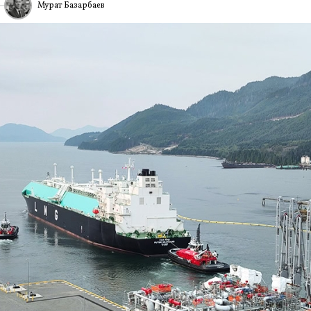
Мурат Базарбаев
ИА