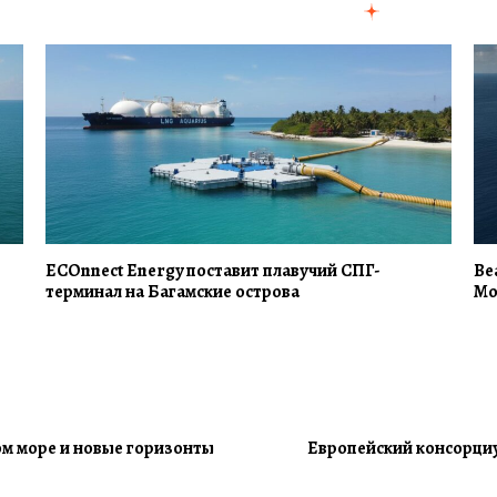
ECOnnect Energy поставит плавучий СПГ-
Be
терминал на Багамские острова
Mo
ом море и новые горизонты
Европейский консорци