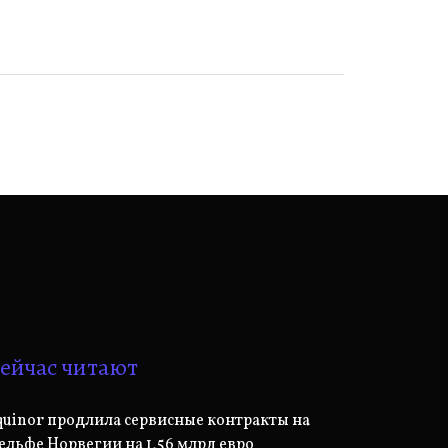
ейчас читают
quinor продлила сервисные контракты на
ельфе Норвегии на 1,56 млрд евро