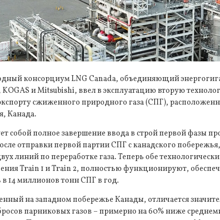
ный консорциум LNG Canada, объединяющий энергогиган
a, KOGAS и Mitsubishi, ввел в эксплуатацию вторую технол
экспорту сжиженного природного газа (СПГ), расположенн
, Канада.
ет собой полное завершение ввода в строй первой фазы пр
осле отправки первой партии СПГ с канадского побережья
двух линий по переработке газа. Теперь обе технологическ
ения Train 1 и Train 2, полностью функционируют, обесп
в 14 миллионов тонн СПГ в год.
енный на западном побережье Канады, отличается значит
росов парниковых газов – примерно на 60% ниже среднем