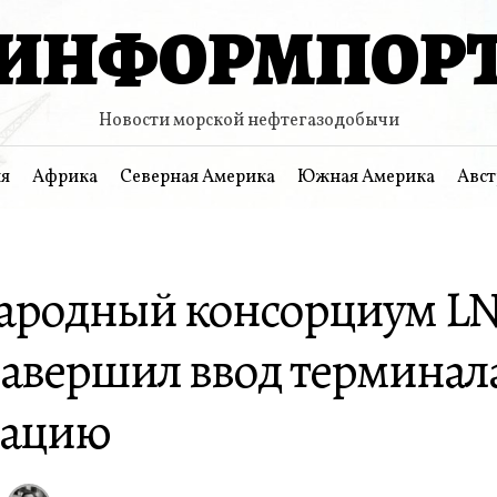
ИНФОРМПОР
Новости морской нефтегазодобычи
я
Африка
Северная Америка
Южная Америка
Авст
ародный консорциум L
завершил ввод терминала
тацию