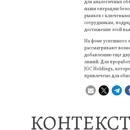
для аналогичных об
наши операции безоп
рынков с ключевыми
сотрудникам, подряд
достижение этой ва
На фоне успешного з
рассматривают возмо
добавлению еще дву
линий. Для проработ
JGC Holdings, котор
привлечено для обн
КОНТЕКСТ