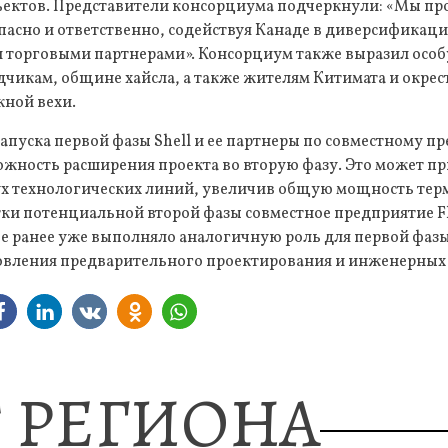
ъектов. Представители консорциума подчеркнули: «Мы п
асно и ответственно, содействуя Канаде в диверсификаци
 торговыми партнерами». Консорциум также выразил особ
чикам, общине хайсла, а также жителям Китимата и окрест
жной вехи.
апуска первой фазы Shell и ее партнеры по совместному 
жность расширения проекта во вторую фазу. Это может пр
х технологических линий, увеличив общую мощность тер
ки потенциальной второй фазы совместное предприятие Fl
ое ранее уже выполняло аналогичную роль для первой фаз
овления предварительного проектирования и инженерных р
 РЕГИОНА