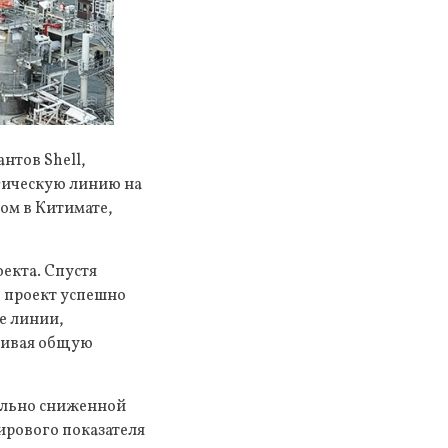
тов Shell,
огическую линию на
ом в Китимате,
оекта. Спустя
, проект успешно
ие линии,
ечивая общую
ельно сниженной
ирового показателя