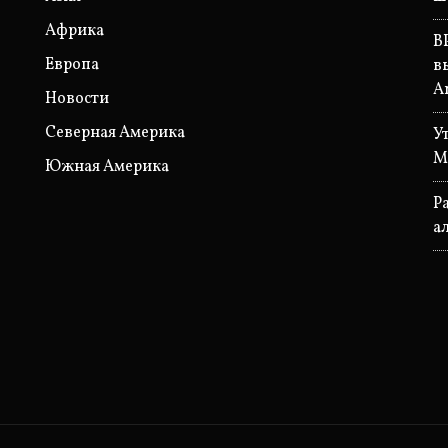
Африка
B
Европа
в
A
Новости
Северная Америка
У
М
Южная Америка
P
а