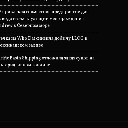
P привлекла совместное предприятие для
ывода из эксплуатации месторождения
ndrew в Северном море
течка на Who Dat снизила добычу LLOG в
ексиканском заливе
acific Basin Shipping отложила заказ судов на
льтернативном топливе