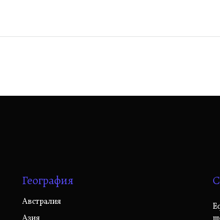
География
С
Австралия
E
Азия
ш