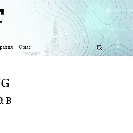
Т
ралия
О нас
Поиск
NG
 в