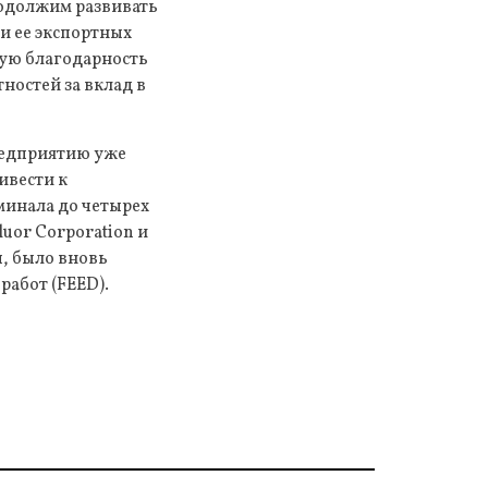
родолжим развивать
и ее экспортных
ую благодарность
ностей за вклад в
предприятию уже
ивести к
минала до четырех
uor Corporation и
ы, было вновь
абот (FEED).