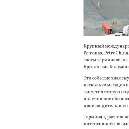
Крупный международ
Petronas, PetroChin
своем терминале по 
Британская Колумбия
Это событие знамену
несколько месяцев п
запустил вторую из 
получившие обознач
производительность 
Терминал, располож
интенсивностью выб