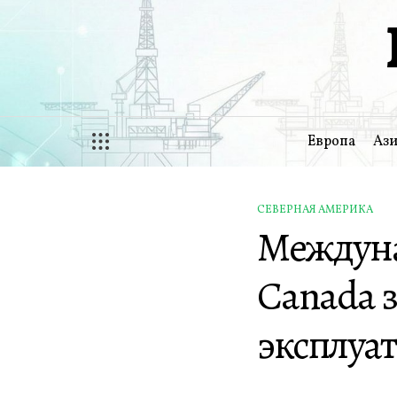
Перейти
к
содержимому
Европа
Ази
СЕВЕРНАЯ АМЕРИКА
ОПУБЛИКОВАНО
Междун
В
Canada 
эксплуа