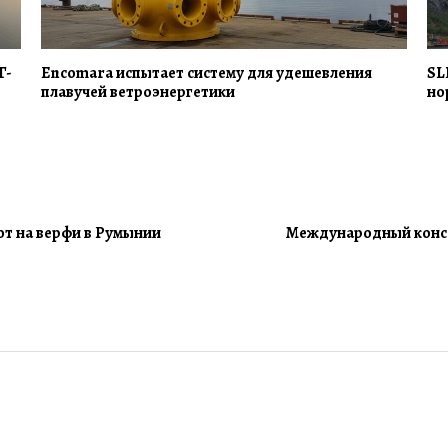
Г-
Encomara испытает систему для удешевления
SL
плавучей ветроэнергетики
но
ют на верфи в Румынии
Международный консо