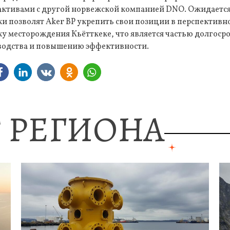
активами с другой норвежской компанией DNO. Ожидается,
ки позволят Aker BP укрепить свои позиции в перспектив
ку месторождения Кьётткеке, что является частью долгоср
водства и повышению эффективности.
 РЕГИОНА