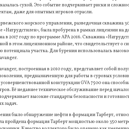
казалась сухой. Это событие подчеркивает риски и сложно
ктам, даже для опытных игроков отрасли.
вежского морского управления, разведочная скважина 30/
 «Натрудстилен», была пробурена в рамках лицензии на до
а в 2017 году по программе APA 2016. Скважина «Натрудст
ой в этом лицензионном районе, что свидетельствует о с
ю потенциала участка. Для бурения использовалась высок
avanger.
tavanger, построенная в 2010 году, представляет собой п
околения, предназначенную для работы в суровых условия
 усовершенствованной конструкции GVA 7500 она способна
тров. Её недавнее техническое обслуживание перед начало
 подчеркивает высокие стандарты безопасности и готовнос
 задач.
ения было обнаружение нефти в формации Тарберт, относ
ыла пройдена формация Тарберт мощностью около 350 метро
есчаники. Качество коллектора было оценено как умеренно