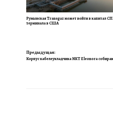
Румынская Transgaz может войти в капитал СП
терминала в США
Навигация
Предыдущая:
Корпус кабелеукладчика NKT Eleonora собира
по
записям