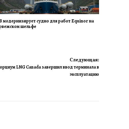
B модернизирует судно для работ Equinor на
рвежском шельфе
Следующая:
рциум LNG Canada завершил ввод терминала в
эксплуатацию