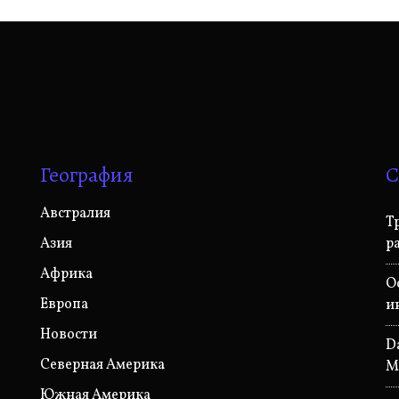
География
С
Австралия
Т
Азия
р
Африка
O
Европа
и
Новости
D
Северная Америка
M
Южная Америка