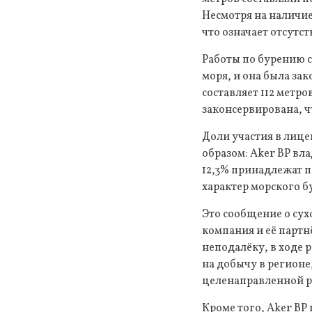
Несмотря на наличие
что означает отсутс
Работы по бурению 
моря, и она была за
составляет 112 метр
законсервирована, ч
Доли участия в лиц
образом: Aker BP вл
12,3% принадлежат 
характер морского 
Это сообщение о сух
компания и её парт
неподалёку, в ходе 
на добычу в регион
целенаправленной р
Кроме того, Aker B