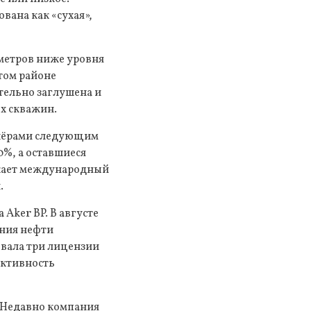
вана как «сухая»,
метров ниже уровня
этом районе
ательно заглушена и
ых скважин.
тнёрами следующим
0%, а оставшиеся
ажает международный
.
Aker BP. В августе
ения нефти
ывала три лицензии
ективность
. Недавно компания