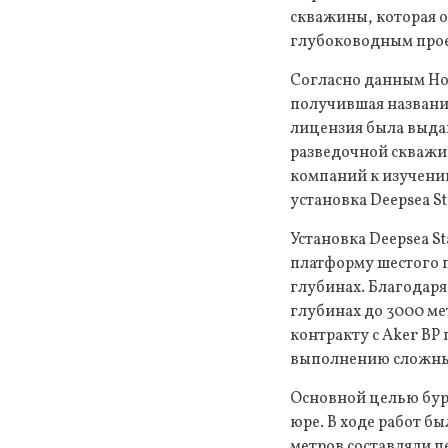
скважины, которая о
глубоководным прое
Согласно данным Нор
получившая название
лицензия была выдан
разведочной скважин
компаний к изучени
установка Deepsea St
Установка Deepsea S
платформу шестого п
глубинах. Благодаря
глубинах до 3000 ме
контракту с Aker BP
выполнению сложных
Основной целью бур
юре. В ходе работ б
метров составляли п