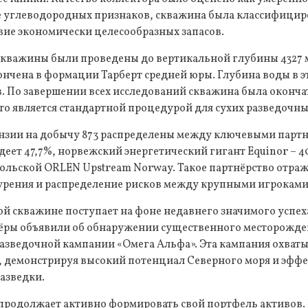
 углеводородных признаков, скважина была классифициро
твие экономически целесообразных запасов.
скважины были проведены до вертикальной глубины 4327 
кончена в формации Тарберт средней юры. Глубина воды в 
ов. По завершении всех исследований скважина была оконч
то является стандартной процедурой для сухих разведочн
ензии на добычу 873 распределены между ключевыми пар
адеет 47,7%, норвежский энергетический гигант Equinor – 4
польской ORLEN Upstream Norway. Такое партнёрство отр
бурения и распределение рисков между крупными игроками
ой скважине поступает на фоне недавнего значимого успеха 
нёры объявили об обнаружении существенного месторожд
разведочной кампании «Омега Альфа». Эта кампания охват
е, демонстрируя высокий потенциал Северного моря и эфф
азведки.
P продолжает активно формировать свой портфель активов