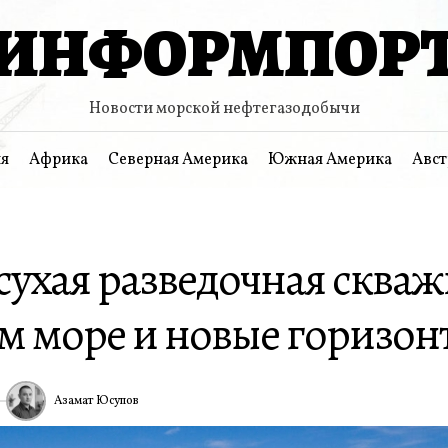
ИНФОРМПОР
Новости морской нефтегазодобычи
я
Африка
Северная Америка
Южная Америка
Авст
 сухая разведочная скваж
м море и новые горизон
Азамат Юсупов
ИА