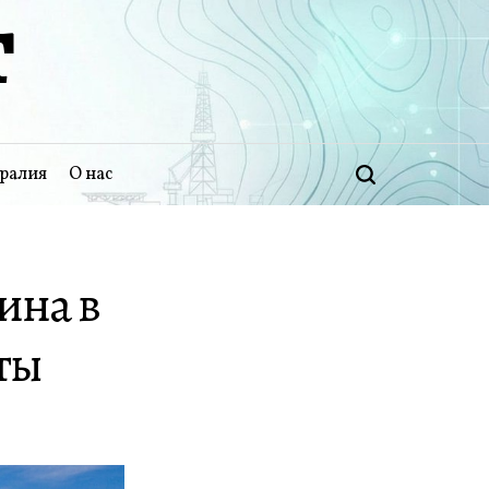
Т
ралия
О нас
Поиск
ина в
ты