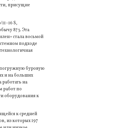
сти, присущие
11–16 S,
бычу 873. Эта
илен» стала восьмой
истемном подходе
отехнологичная
олупогружную буровую
х и на больших
 работать на
м работ по
ти оборудования к
ящейся к средней
в, из которых 197
е или низкое.