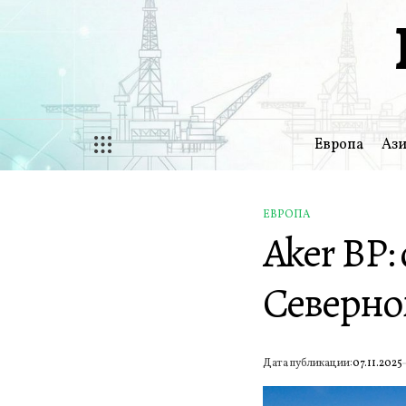
Перейти
к
содержимому
Европа
Ази
ЕВРОПА
ОПУБЛИКОВАНО
Aker BP:
В
Северно
Дата публикации:
07.11.2025