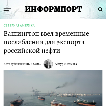
Перейти
ИНФОРМПОРТ
к
Menu
Пои
содержимому
СЕВЕРНАЯ АМЕРИКА
ОПУБЛИКОВАНО
Вашингтон ввел временные
В
послабления для экспорта
российской нефти
Айнур Женисова
Дата публикации:
16.03.2026
ИА