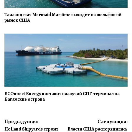
Таиландская Mermaid Maritime выходит на шельфовый
рынок США
ECOnnect Energy поставит плавучий СПГ-терминал на
Багамские острова
Навигация
Предыдущая:
Следующая:
Holland Shipyards строит
Власти США распорядились