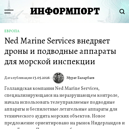
Перейти
ИНФОРМПОРТ
к
Menu
Пои
содержимому
ЕВРОПА
ОПУБЛИКОВАНО
Ned Marine Services внедряет
В
дроны и подводные аппараты
для морской инспекции
Мурат Базарбаев
Дата публикации:
13.05.2026
ИА
Голландская компания Ned Marine Services,
специализирующаяся на неразрушающем контроле,
начала использовать телеуправляемые подводные
аппараты и беспилотные летательные аппараты для
технического аудита морских объектов. Новое
предложение ориентировано на рынок Нидерландов и