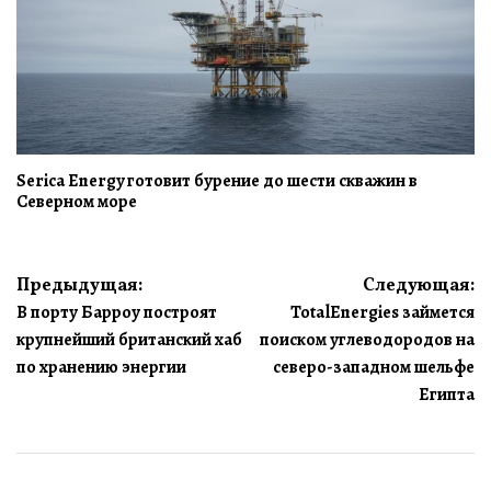
Serica Energy готовит бурение до шести скважин в
Северном море
Навигация
Предыдущая:
Следующая:
В порту Барроу построят
TotalEnergies займется
по
крупнейший британский хаб
поиском углеводородов на
записям
по хранению энергии
северо-западном шельфе
Египта