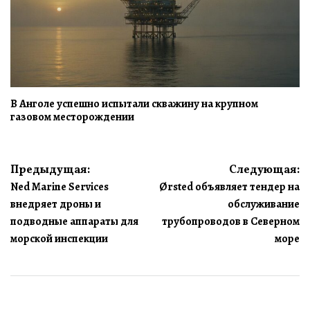
В Анголе успешно испытали скважину на крупном
газовом месторождении
Навигация
Предыдущая:
Следующая:
Ned Marine Services
Ørsted объявляет тендер на
по
внедряет дроны и
обслуживание
записям
подводные аппараты для
трубопроводов в Северном
морской инспекции
море