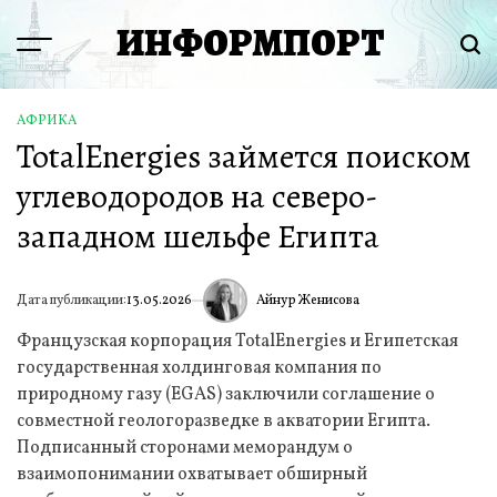
Перейти
ИНФОРМПОРТ
к
Menu
Пои
содержимому
АФРИКА
ОПУБЛИКОВАНО
TotalEnergies займется поиском
В
углеводородов на северо-
западном шельфе Египта
Айнур Женисова
Дата публикации:
13.05.2026
ИА
Французская корпорация TotalEnergies и Египетская
государственная холдинговая компания по
природному газу (EGAS) заключили соглашение о
совместной геологоразведке в акватории Египта.
Подписанный сторонами меморандум о
взаимопонимании охватывает обширный