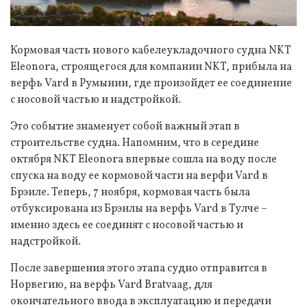
Кормовая часть нового кабелеукладочного судна NKT
Eleonora, строящегося для компании NKT, прибыла на
верфь Vard в Румынии, где произойдет ее соединение
с носовой частью и надстройкой.
Это событие знаменует собой важный этап в
строительстве судна. Напомним, что в середине
октября NKT Eleonora впервые сошла на воду после
спуска на воду ее кормовой части на верфи Vard в
Брэиле. Теперь, 7 ноября, кормовая часть была
отбуксирована из Брэилы на верфь Vard в Тулче –
именно здесь ее соединят с носовой частью и
надстройкой.
После завершения этого этапа судно отправится в
Норвегию, на верфь Vard Bratvaag, для
окончательного ввода в эксплуатацию и передачи