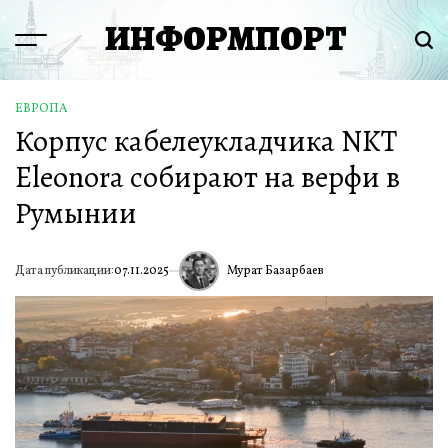
Перейти
ИНФОРМПОРТ
к
Menu
Пои
содержимому
ЕВРОПА
ОПУБЛИКОВАНО
Корпус кабелеукладчика NKT
В
Eleonora собирают на верфи в
Румынии
Мурат Базарбаев
Дата публикации:
07.11.2025
ИА