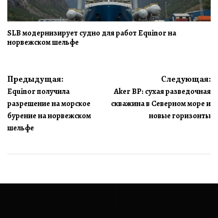
SLB модернизирует судно для работ Equinor на
норвежском шельфе
Навигация
Предыдущая:
Следующая:
Equinor получила
Aker BP: сухая разведочная
по
разрешение на морское
скважина в Северном море и
записям
бурение на норвежском
новые горизонты
шельфе