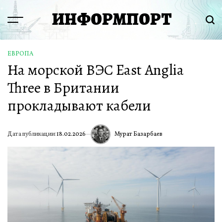
Перейти
ИНФОРМПОРТ
к
Menu
Пои
содержимому
ЕВРОПА
ОПУБЛИКОВАНО
На морской ВЭС East Anglia
В
Three в Британии
прокладывают кабели
Мурат Базарбаев
Дата публикации:
18.02.2026
ИА