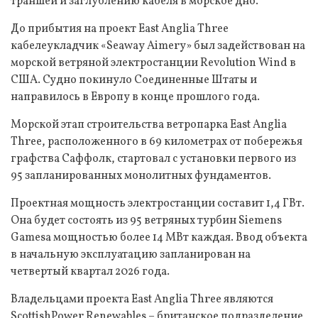
траншей и заглублению кабеля в морское дно.
До прибытия на проект East Anglia Three
кабелеукладчик «Seaway Aimery» был задействован на
морской ветряной электростанции Revolution Wind в
США. Судно покинуло Соединенные Штаты и
направилось в Европу в конце прошлого года.
Морской этап строительства ветропарка East Anglia
Three, расположенного в 69 километрах от побережья
графства Саффолк, стартовал с установки первого из
95 запланированных монолитных фундаментов.
Проектная мощность электростанции составит 1,4 ГВт.
Она будет состоять из 95 ветряных турбин Siemens
Gamesa мощностью более 14 МВт каждая. Ввод объекта
в начальную эксплуатацию запланирован на
четвертый квартал 2026 года.
Владельцами проекта East Anglia Three являются
ScottishPower Renewables – британское подразделение