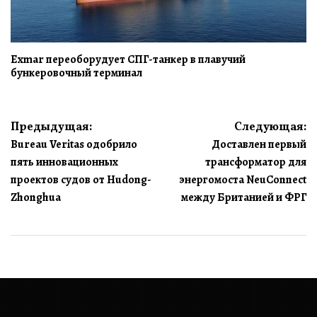
Exmar переоборудует СПГ-танкер в плавучий
бункеровочный терминал
Навигация
Предыдущая:
Следующая:
Bureau Veritas одобрило
Доставлен первый
по
пять инновационных
трансформатор для
записям
проектов судов от Hudong-
энергомоста NeuConnect
Zhonghua
между Британией и ФРГ