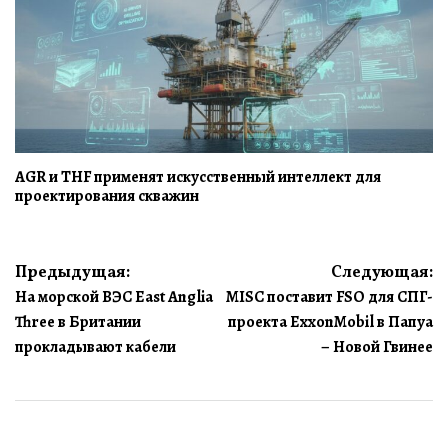
AGR и THF применят искусственный интеллект для
проектирования скважин
Навигация
Предыдущая:
Следующая:
На морской ВЭС East Anglia
MISC поставит FSO для СПГ-
по
Three в Британии
проекта ExxonMobil в Папуа
записям
прокладывают кабели
– Новой Гвинее