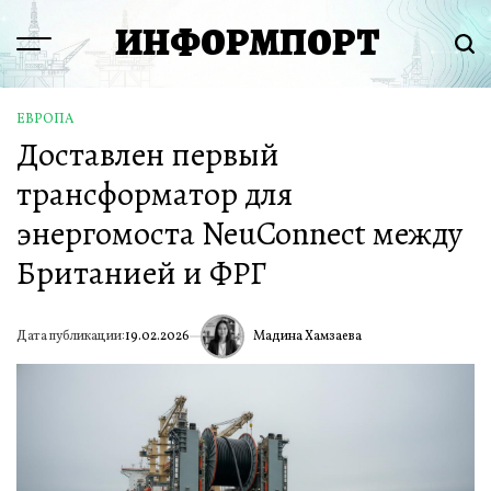
Перейти
ИНФОРМПОРТ
к
Menu
Пои
содержимому
ЕВРОПА
ОПУБЛИКОВАНО
Доставлен первый
В
трансформатор для
энергомоста NeuConnect между
Британией и ФРГ
Мадина Хамзаева
Дата публикации:
19.02.2026
ИА