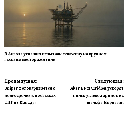
В Анголе успешно испытали скважину на крупном
газовом месторождении
Навигация
Предыдущая:
Следующая:
Uniper договаривается о
Aker BP и Viridien ускорят
по
долгосрочных поставках
поиск углеводородов на
записям
СПГ из Канады
шельфе Норвегии