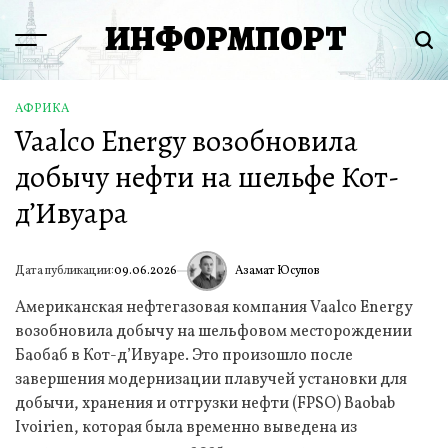
Перейти
ИНФОРМПОРТ
к
Menu
Пои
содержимому
АФРИКА
ОПУБЛИКОВАНО
Vaalco Energy возобновила
В
добычу нефти на шельфе Кот-
д’Ивуара
Азамат Юсупов
Дата публикации:
09.06.2026
ИА
Американская нефтегазовая компания Vaalco Energy
возобновила добычу на шельфовом месторождении
Баобаб в Кот-д’Ивуаре. Это произошло после
завершения модернизации плавучей установки для
добычи, хранения и отгрузки нефти (FPSO) Baobab
Ivoirien, которая была временно выведена из