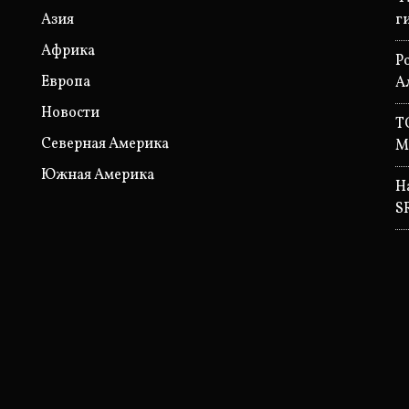
Азия
г
Африка
P
Европа
А
Новости
T
Северная Америка
М
Южная Америка
Н
S