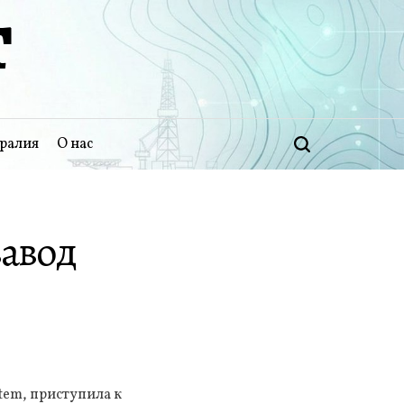
Т
ралия
О нас
Поиск
завод
tem, приступила к