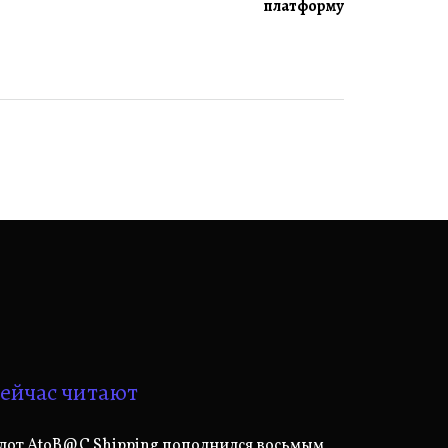
платформу
ейчас читают
лот AtoB@C Shipping пополнился восьмым