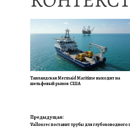
КОНТЕКСТ
Таиландская Mermaid Maritime выходит на
шельфовый рынок США
Навигация
Предыдущая:
Vallourec поставит трубы для глубоководного 