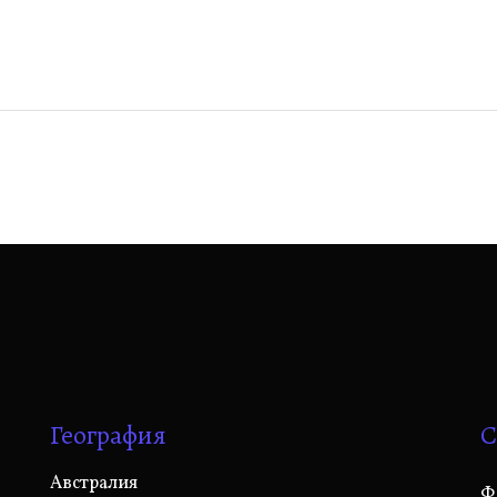
География
С
Австралия
Ф