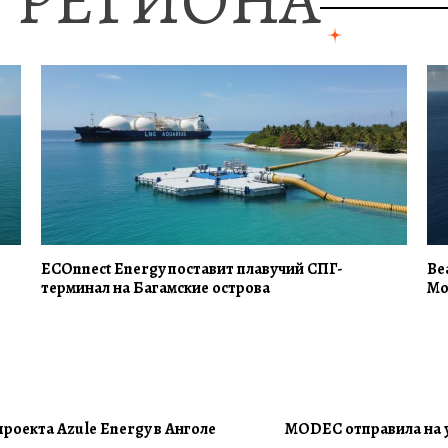
 РЕГИОНА
ECOnnect Energy поставит плавучий СПГ-
Be
терминал на Багамские острова
Mo
проекта Azule Energy в Анголе
MODEC отправила на 