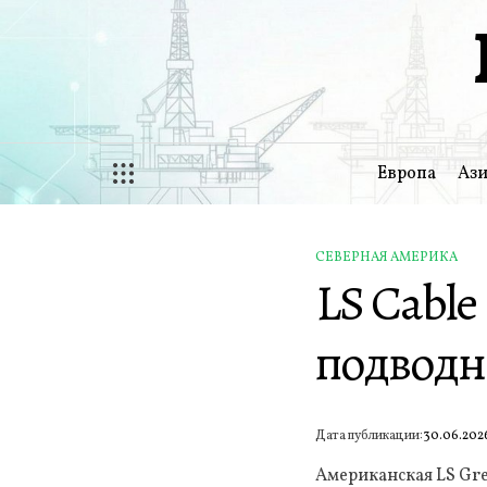
Перейти
к
содержимому
Европа
Ази
СЕВЕРНАЯ АМЕРИКА
ОПУБЛИКОВАНО
LS Cable
В
подводны
Дата публикации:
30.06.202
Американская LS Gre