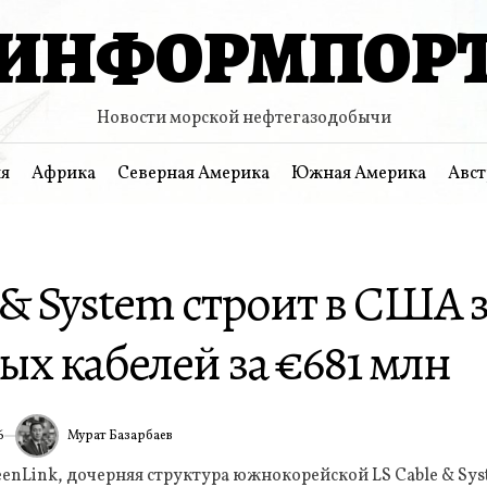
ИНФОРМПОР
Новости морской нефтегазодобычи
я
Африка
Северная Америка
Южная Америка
Авст
 & System строит в США 
х кабелей за €681 млн
Мурат Базарбаев
6
ИА
enLink, дочерняя структура южнокорейской LS Cable & Sys