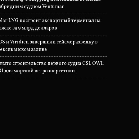
ибридным судном Ventumar
olar LNG построит экспортный терминал на
ляске за 9 млрд долларов
GS и Viridien завершили сейсморазведку в
ексиканском заливе
ачато строительство первого судна CSL OWL
RI для морской ветроэнергетики