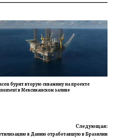
acon бурит вторую скважину на проекте
nument в Мексиканском заливе
Следующая:
утилизацию в Данию отработавшую в Бразилии