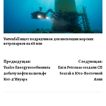
Vattenfall ищет подрядчиков для инспекции морских
ветропарков на €8 млн
Навигация
Предыдущая:
Следующая:
Vaalco Energy возобновила
Eni и Petronas создали СП
по
добычу нефти на шельфе
Searah в Юго-Восточной
записям
Кот-д’Ивуара
Азии