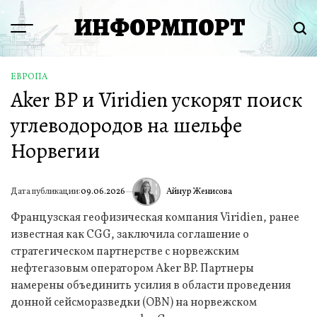
Перейти
ИНФОРМПОРТ
к
Menu
Пои
содержимому
ЕВРОПА
ОПУБЛИКОВАНО
Aker BP и Viridien ускорят поиск
В
углеводородов на шельфе
Норвегии
Айнур Женисова
Дата публикации:
09.06.2026
ИА
Французская геофизическая компания Viridien, ранее
известная как CGG, заключила соглашение о
стратегическом партнерстве с норвежским
нефтегазовым оператором Aker BP. Партнеры
намерены объединить усилия в области проведения
донной сейсморазведки (OBN) на норвежском