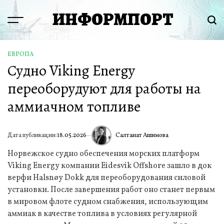
Перейти
ИНФОРМПОРТ
к
Menu
Пои
содержимому
ЕВРОПА
ОПУБЛИКОВАНО
Судно Viking Energy
В
переоборудуют для работы на
аммиачном топливе
Салтанат Ашимова
Дата публикации:
18.05.2026
ИА
Норвежское судно обеспечения морских платформ
Viking Energy компании Eidesvik Offshore зашло в док
верфи Halsnøy Dokk для переоборудования силовой
установки. После завершения работ оно станет первым
в мировом флоте судном снабжения, использующим
аммиак в качестве топлива в условиях регулярной