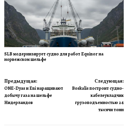
SLB модернизирует судно для работ Equinor на
норвежском шельфе
Навигация
Предыдущая:
Следующая:
ONE-Dyas и Eni наращивают
Boskalis построит судно-
по
добычу газа на шельфе
кабелеукладчик
записям
Нидерландов
грузоподъемностью 24
тысячи тонн