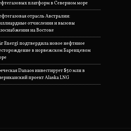
ефтегазовых платформ в Северном море
ефтегазовая отрасль Австралии:
иллиардные отчисления и вызовы
азоснабжения на Востоке
år Energi подтвердила новое нефтяное
есторождение в норвежском Баренцевом
оре
реческая Danaos инвестирует $50 млн в
мериканский проект Alaska LNG