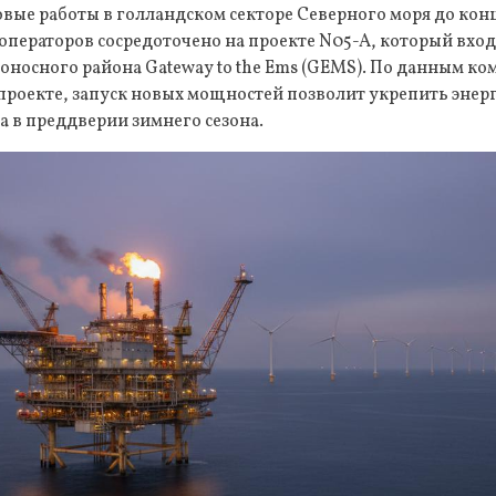
вые работы в голландском секторе Северного моря до кон
ператоров сосредоточено на проекте N05-A, который входи
оносного района Gateway to the Ems (GEMS). По данным ко
проекте, запуск новых мощностей позволит укрепить энер
а в преддверии зимнего сезона.