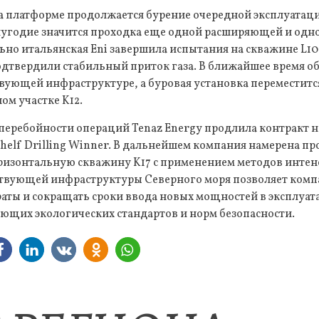
на платформе продолжается бурение очередной эксплуатац
олугодие значится проходка еще одной расширяющей и одн
но итальянская Eni завершила испытания на скважине L10
дтвердили стабильный приток газа. В ближайшее время об
вующей инфраструктуре, а буровая установка переместитс
ом участке K12.
перебойности операций Tenaz Energy продлила контракт 
helf Drilling Winner. В дальнейшем компания намерена п
изонтальную скважину K17 с применением методов интен
твующей инфраструктуры Северного моря позволяет ком
раты и сокращать сроки ввода новых мощностей в эксплуа
ющих экологических стандартов и норм безопасности.