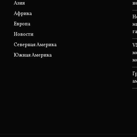
Азия
н
Африка
Н
Европа
м
г
Новости
Северная Америка
V
м
Южная Америка
м
Г
а