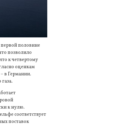
 первой половине
что позволило
что к четвертому
огласно оценкам
 – в Германии.
 газа.
аботает
тровой
ски к нулю.
ельфе соответствует
ных поставок