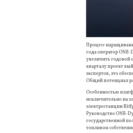
Процесс наращивани
года оператор ONE-
увеличить годовой о
кварталу проект вый
экспертов, это обесп
Общий потенциал ра
Особенностью платф
исключительно на э
электростанции Riff
Руководство ONE-Dy
государственной по
топливом собственн