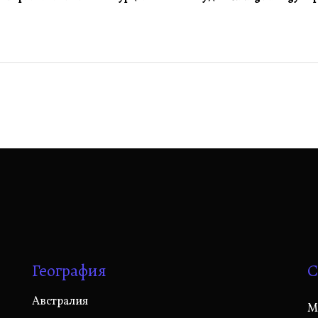
География
С
Австралия
M