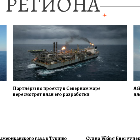
 РЕГИОНА
Партнёры по проекту в Северном море
AG
пересмотрят план его разработки
дл
 американского газа в Турцию
Судно Viking Energy п