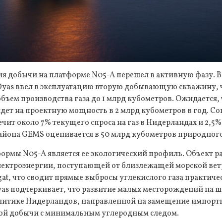
я добычи на платформе N05-A перешел в активную фазу. В
Dyas ввел в эксплуатацию вторую добывающую скважину, 
бъем производства газа до 1 млрд кубометров. Ожидается, 
дет на проектную мощность в 2 млрд кубометров в год. С
ечит около 7% текущего спроса на газ в Нидерландах и 2,5%
йона GEMS оценивается в 50 млрд кубометров природного
ормы N05-A является ее экологический профиль. Объект р
лектроэнергии, поступающей от близлежащей морской ве
gat, что сводит прямые выбросы углекислого газа практиче
as подчеркивает, что развитие малых месторождений на ш
литике Нидерландов, направленной на замещение импорт
ой добычи с минимальным углеродным следом.