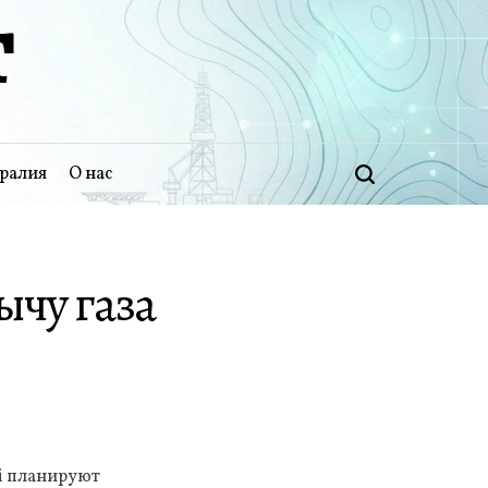
Т
ралия
О нас
Поиск
ычу газа
i планируют