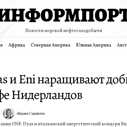
ИНФОРМПОР
Новости морской нефтегазодобычи
я
Африка
Северная Америка
Южная Америка
Авст
s и Eni наращивают доб
фе Нидерландов
Айдана Садыкова
6
ИА
ания ONE-Dyas и итальянский энергетический концерн En