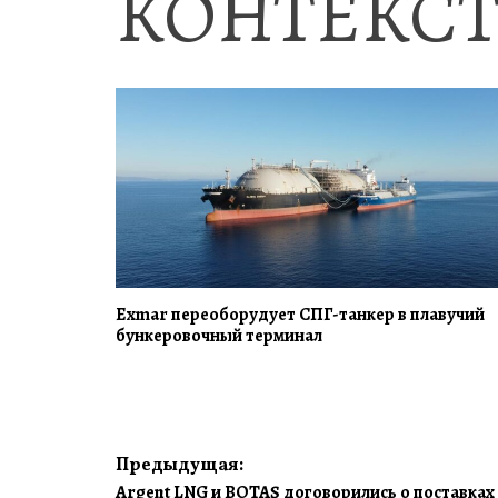
КОНТЕКСТ
Exmar переоборудует СПГ-танкер в плавучий
бункеровочный терминал
Навигация
Предыдущая:
Argent LNG и BOTAŞ договорились о поставках