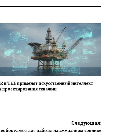
R и THF применят искусственный интеллект
я проектирования скважин
Следующая:
ереоборудуют для работы на аммиачном топливе