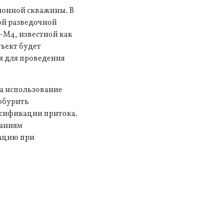
ионной скважины. В
ой разведочной
-M4, известной как
ъект будет
я для проведения
на использование
робурить
сификации притока.
паниям
тацию при