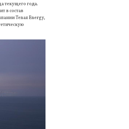
ца текущего года.
т в состав
мпании Tenaz Energy,
гетическую