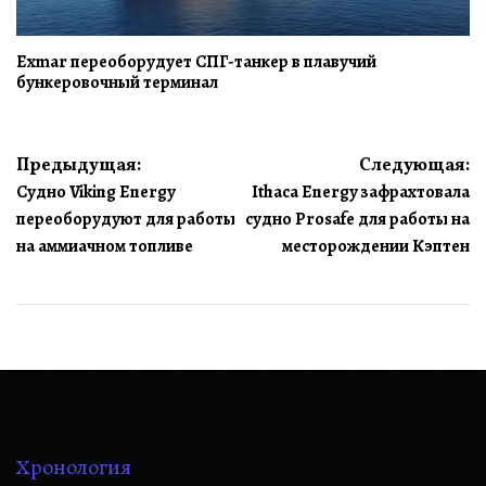
Exmar переоборудует СПГ-танкер в плавучий
бункеровочный терминал
Навигация
Предыдущая:
Следующая:
Судно Viking Energy
Ithaca Energy зафрахтовала
по
переоборудуют для работы
судно Prosafe для работы на
записям
на аммиачном топливе
месторождении Кэптен
Хронология