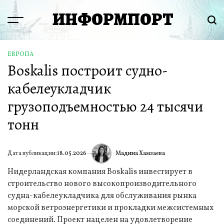
Перейти
ИНФОРМПОРТ
к
Menu
Пои
содержимому
ЕВРОПА
ОПУБЛИКОВАНО
Boskalis построит судно-
В
кабелеукладчик
грузоподъемностью 24 тысячи
тонн
Мадина Хамзаева
Дата публикации:
18.05.2026
ИА
Нидерландская компания Boskalis инвестирует в
строительство нового высокопроизводительного
судна-кабелеукладчика для обслуживания рынка
морской ветроэнергетики и прокладки межсистемных
соединений. Проект нацелен на удовлетворение