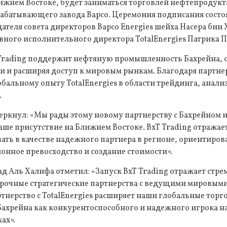
ижнем Востоке, будет заниматься торговлей нефтепродукт
абатывающего завода Bapco. Церемония подписания состоя
ателя совета директоров Bapco Energies шейха Насера бин
авного исполнительного директора TotalEnergies Патрика 
 Trading поддержит нефтяную промышленность Бахрейна,
 и расширяя доступ к мировым рынкам. Благодаря партнер
обальному опыту TotalEnergies в области трейдинга, анали
.
ркнул: «Мы рады этому новому партнерству с Бахрейном и 
аше присутствие на Ближнем Востоке. BxT Trading отражае
ать в качестве надежного партнера в регионе, ориентиров
нное превосходство и создание стоимости».
д Аль Халифа отметил: «Запуск BxT Trading отражает стре
рочные стратегические партнерства с ведущими мировым
тнерство с TotalEnergies расширяет наши глобальные тор
Бахрейна как конкурентоспособного и надежного игрока 
ах».