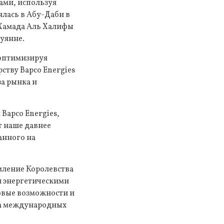
ами, используя
лась в Абу-Даби в
 Хамада Аль Халифы
Пуянне.
 оптимизируя
ству Bapco Energies
за рынка и
Bapco Energies,
т наше давнее
анного на
мление Королевства
и энергетическими
говые возможности и
на международных