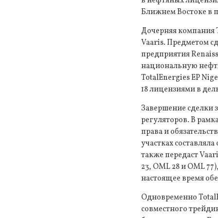
в нефтяных лицензи
Ближнем Востоке в па
Дочерняя компания T
Vaaris. Предметом с
предприятия Renaiss
национальную нефтян
TotalEnergies EP Nig
18 лицензиями в дел
Завершение сделки 
регуляторов. В рамка
права и обязательст
участках составляла 
также передаст Vaa
23, OML 28 и OML 77)
настоящее время обе
Одновременно TotalE
совместного трейди