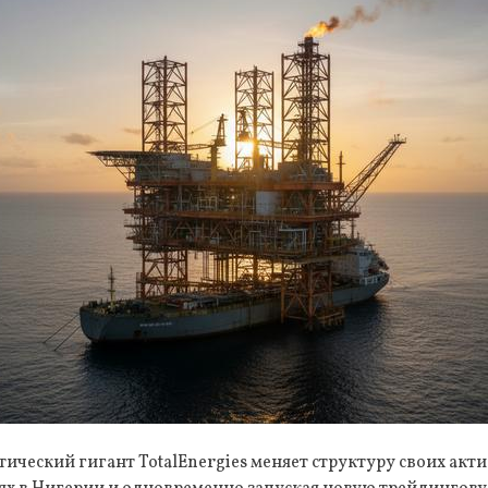
ический гигант TotalEnergies меняет структуру своих акт