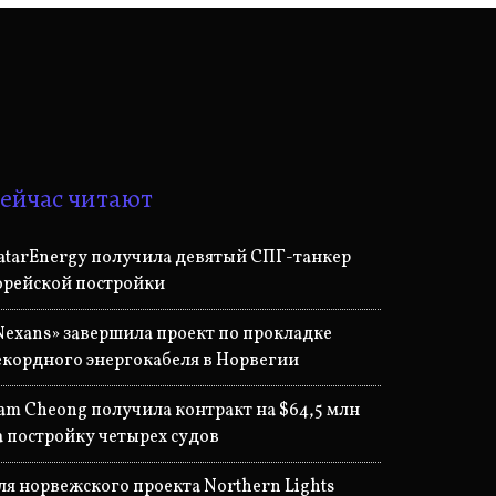
ейчас читают
atarEnergy получила девятый СПГ-танкер
орейской постройки
Nexans» завершила проект по прокладке
екордного энергокабеля в Норвегии
am Cheong получила контракт на $64,5 млн
а постройку четырех судов
ля норвежского проекта Northern Lights