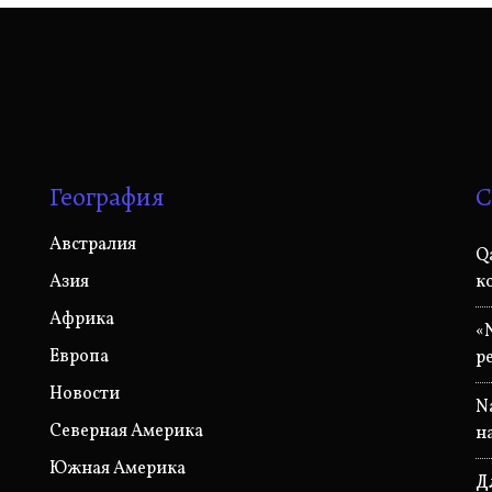
География
С
Австралия
Q
Азия
к
Африка
«
Европа
р
Новости
N
Северная Америка
н
Южная Америка
Д