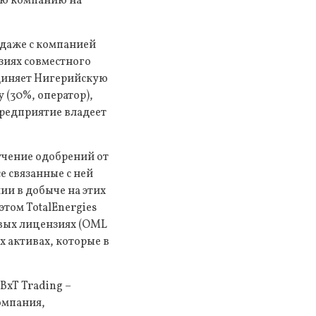
ую компанию на
одаже с компанией
зиях совместного
единяет Нигерийскую
 (30%, оператор),
 Предприятие владеет
учение одобрений от
е связанные с ней
ии в добыче на этих
этом TotalEnergies
овых лицензиях (OML
х активах, которые в
BxT Trading –
омпания,