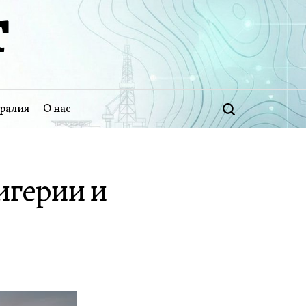
Т
ралия
О нас
Поиск
Нигерии и