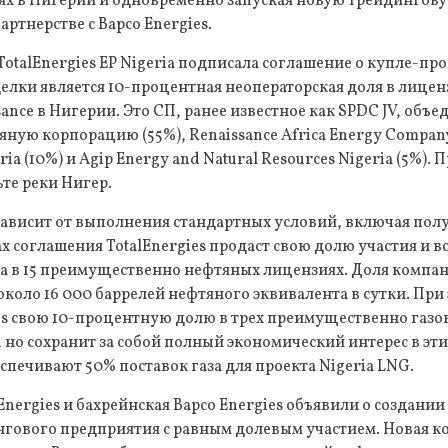
ях в Нигерии и одновременно запуская новую трейдингов
ртнерстве с Bapco Energies.
otalEnergies EP Nigeria подписала соглашение о купле-пр
делки является 10-процентная неоператорская доля в лицен
ance в Нигерии. Это СП, ранее известное как SPDC JV, объ
ую корпорацию (55%), Renaissance Africa Energy Company
eria (10%) и Agip Energy and Natural Resources Nigeria (5%).
ьте реки Нигер.
зависит от выполнения стандартных условий, включая пол
х соглашения TotalEnergies продаст свою долю участия и вс
ва в 15 преимущественно нефтяных лицензиях. Доля компан
около 16 000 баррелей нефтяного эквивалента в сутки. При 
ris свою 10-процентную долю в трех преимущественно газ
, но сохранит за собой полный экономический интерес в эти
спечивают 50% поставок газа для проекта Nigeria LNG.
nergies и бахрейнская Bapco Energies объявили о создании 
нгового предприятия с равным долевым участием. Новая к