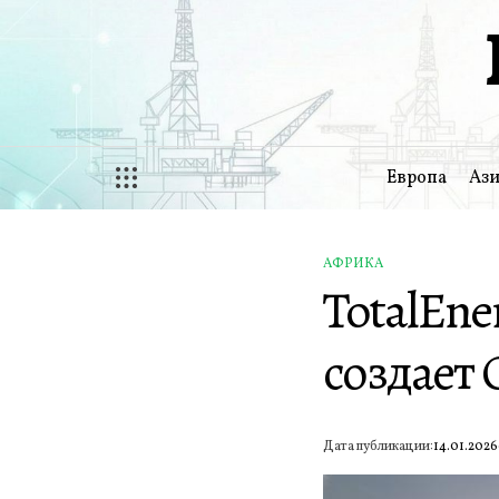
Перейти
к
содержимому
Европа
Ази
АФРИКА
ОПУБЛИКОВАНО
TotalEne
В
создает 
Дата публикации:
14.01.2026