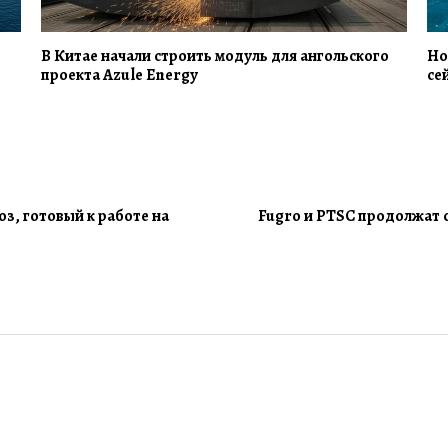
В Китае начали строить модуль для ангольского
Но
проекта Azule Energy
се
з, готовый к работе на
Fugro и PTSC продолжат 