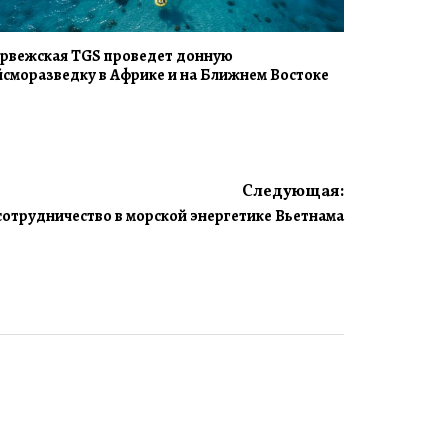
рвежская TGS проведет донную
йсморазведку в Африке и на Ближнем Востоке
Следующая:
сотрудничество в морской энергетике Вьетнама