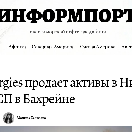
ИНФОРМПОР
Новости морской нефтегазодобычи
я
Африка
Северная Америка
Южная Америка
Авст
rgies продает активы в 
СП в Бахрейне
Мадина Хамзаева
ИА