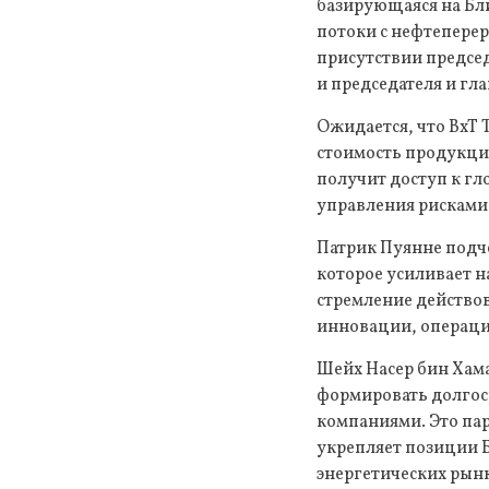
базирующаяся на Бл
потоки с нефтеперер
присутствии председ
и председателя и гл
Ожидается, что BxT
стоимость продукции
получит доступ к гл
управления рисками
Патрик Пуянне подче
которое усиливает н
стремление действов
инновации, операцио
Шейх Насер бин Хама
формировать долгос
компаниями. Это пар
укрепляет позиции 
энергетических рынк