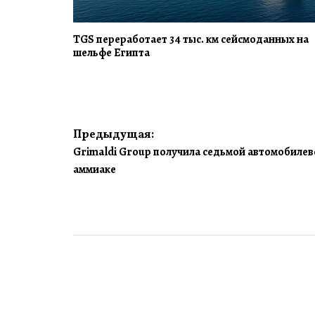
TGS переработает 34 тыс. км сейсмоданных на
шельфе Египта
Навигация
Предыдущая:
Grimaldi Group получила седьмой автомобилево
по
аммиаке
записям