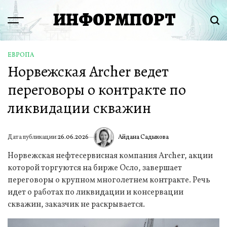
Перейти
ИНФОРМПОРТ
к
Menu
Пои
содержимому
ЕВРОПА
ОПУБЛИКОВАНО
Норвежская Archer ведет
В
переговоры о контракте по
ликвидации скважин
Айдана Садыкова
Дата публикации:
26.06.2026
ИА
Норвежская нефтесервисная компания Archer, акции
которой торгуются на бирже Осло, завершает
переговоры о крупном многолетнем контракте. Речь
идет о работах по ликвидации и консервации
скважин, заказчик не раскрывается.