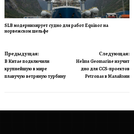
SLB модернизирует судно для работ Equinor на
норвежском шельфе
Навигация
Предыдущая:
Следующая:
В Китае подключили
Helms Geomarine изучит
по
крупнейшую в мире
дно для CCS-проектов
записям
плавучую ветряную турбину
Petronas в Малайзии