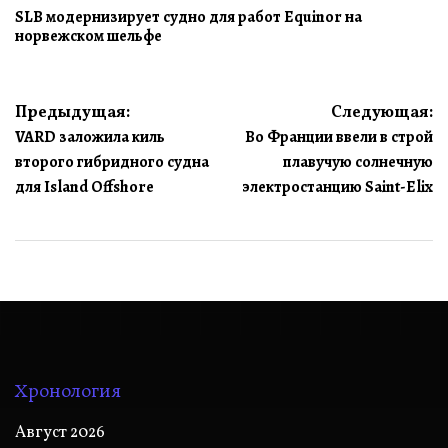
SLB модернизирует судно для работ Equinor на
норвежском шельфе
Навигация
Предыдущая:
Следующая:
VARD заложила киль
Во Франции ввели в строй
по
второго гибридного судна
плавучую солнечную
записям
для Island Offshore
электростанцию Saint-Elix
Хронология
Август 2026