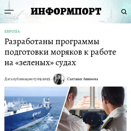
Перейти
ИНФОРМПОРТ
к
Menu
Пои
содержимому
ЕВРОПА
ОПУБЛИКОВАНО
Разработаны программы
В
подготовки моряков к работе
на «зеленых» судах
Салтанат Ашимова
Дата публикации:
17.09.2025
ИА