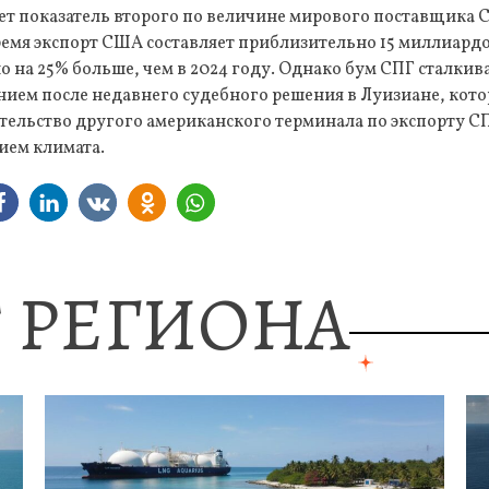
ет показатель второго по величине мирового поставщика 
ремя экспорт США составляет приблизительно 15 миллиард
о на 25% больше, чем в 2024 году. Однако бум СПГ сталкива
ием после недавнего судебного решения в Луизиане, кот
тельство другого американского терминала по экспорту СП
ием климата.
 РЕГИОНА