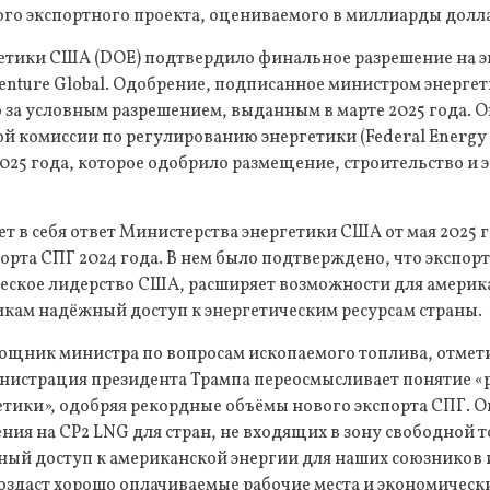
о экспортного проекта, оцениваемого в миллиарды долла
етики США (DOE) подтвердило финальное разрешение на э
enture Global. Одобрение, подписанное министром энерг
 за условным разрешением, выданным в марте 2025 года. 
 комиссии по регулированию энергетики (Federal Energy 
2025 года, которое одобрило размещение, строительство и
т в себя ответ Министерства энергетики США от мая 2025 
орта СПГ 2024 года. В нем было подтверждено, что экспор
ческое лидерство США, расширяет возможности для америк
икам надёжный доступ к энергетическим ресурсам страны.
ощник министра по вопросам ископаемого топлива, отмети
инистрация президента Трампа переосмысливает понятие 
етики», одобряя рекордные объёмы нового экспорта СПГ. 
ия на CP2 LNG для стран, не входящих в зону свободной т
ный доступ к американской энергии для наших союзников 
создаст хорошо оплачиваемые рабочие места и экономичес