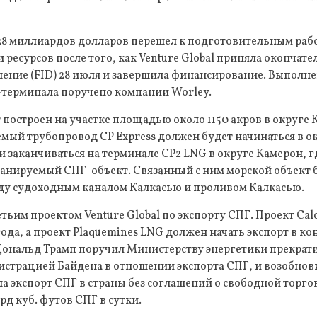
28 миллиардов долларов перешел к подготовительным раб
ресурсов после того, как Venture Global приняла окончате
ение (FID) 28 июля и завершила финансирование. Выполне
-терминала поручено компании Worley.
построен на участке площадью около 1150 акров в округе 
мый трубопровод CP Express должен будет начинаться в о
 и заканчиваться на терминале CP2 LNG в округе Камерон, г
ланируемый СПГ-объект. Связанный с ним морской объект 
ду судоходным каналом Калкасью и проливом Калкасью.
тьим проектом Venture Global по экспорту СПГ. Проект Calc
года, а проект Plaquemines LNG должен начать экспорт в ко
Дональд Трамп поручил Министерству энергетики прекрати
страцией Байдена в отношении экспорта СПГ, и возобнов
 экспорт СПГ в страны без соглашений о свободной торго
лрд куб. футов СПГ в сутки.