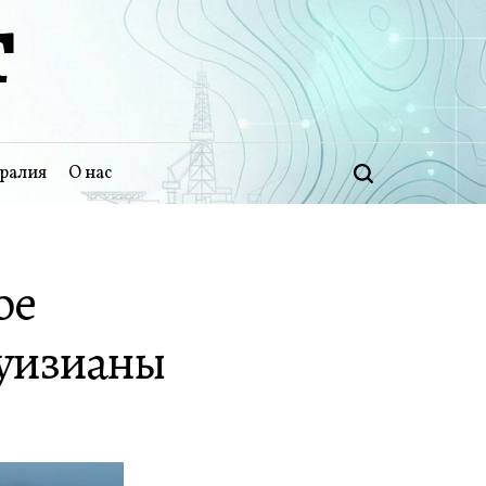
Т
ралия
О нас
Поиск
ое
Луизианы