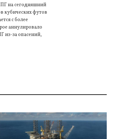
СПГ на сегодняшний
ов кубических футов
ется с более
орое аннулировало
Г из-за опасений,