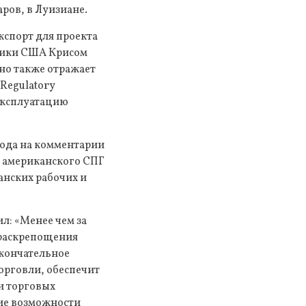
ров, в Луизиане.
кспорт для проекта
етики США Крисом
Оно также отражает
Regulatory
 эксплуатацию
года на комментарии
т американского СПГ
анских рабочих и
л: «Менее чем за
«раскрепощения
Окончательное
орговли, обеспечит
и торговых
кие возможности