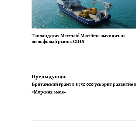
Таиландская Mermaid Maritime выходит на
шельфовый рынок США
Навигация
Предыдущая:
Британский грант в £750 000 ускорит развитие
по
«Морская змея»
записям