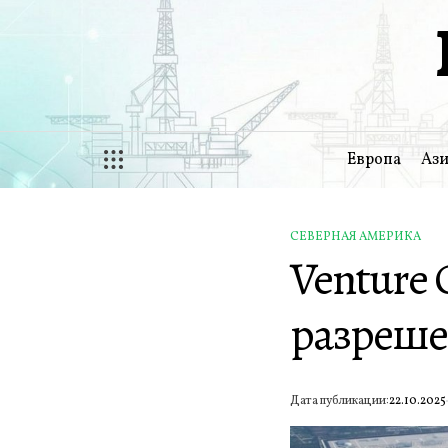
Перейти
к
содержимому
Европа
Ази
СЕВЕРНАЯ АМЕРИКА
ОПУБЛИКОВАНО
Venture 
В
разреше
Дата публикации:
22.10.2025