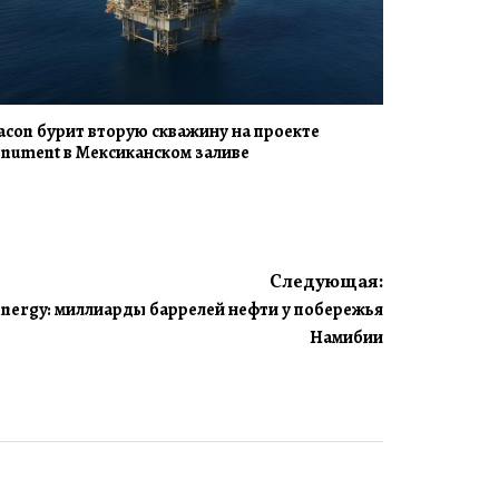
acon бурит вторую скважину на проекте
nument в Мексиканском заливе
Следующая:
Energy: миллиарды баррелей нефти у побережья
Намибии