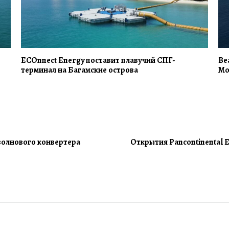
ECOnnect Energy поставит плавучий СПГ-
Be
терминал на Багамские острова
Mo
 волнового конвертера
Открытия Pancontinental 