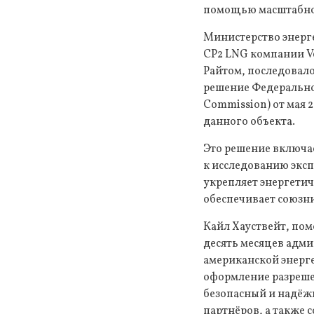
помощью масштабног
Министерство энерг
CP2 LNG компании V
Райтом, последовало
решение Федеральной
Commission) от мая 
данного объекта.
Это решение включае
к исследованию эксп
укрепляет энергети
обеспечивает союзн
Кайл Хауствейт, пом
десять месяцев адм
американской энерг
оформление разрешен
безопасный и надёж
партнёров, а также 