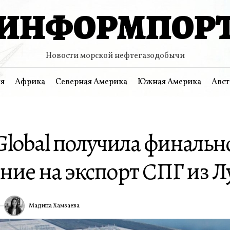
ИНФОРМПОР
Новости морской нефтегазодобычи
я
Африка
Северная Америка
Южная Америка
Авст
Global получила финальн
ние на экспорт СПГ из 
Мадина Хамзаева
ИА