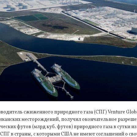
водитель сжиженного природного газа (СПГ) Venture Glo
иканских месторождений, получил окончательное разрешен
ческих футов (млрд куб. футов) природного газа в сутки из
 СПГ в страны, с которыми США не имеют соглашений о сво