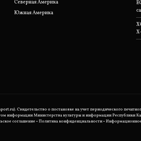
Северная Америка
Е
с
Южная Америка
X
X
rt.ru). Свидетельство о постановке на учет периодического печатног
етом информации Министерства культуры и информации Республики Ка
ьское соглашение
•
Политика конфиденциальности
• Информационное 