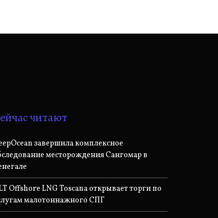
ейчас читают
eepOcean завершила комплексное
бследование месторождения Сангомар в
енегале
LT Offshore LNG Toscana открывает торги по
слугам малотоннажного СПГ