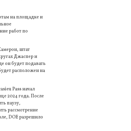
отам на площадке и
льное
ние работ по
Камерон, штат
кругах Джаспер и
де он будет подавать
будет расположен на
asieu Pass начал
нце 2024 года. После
ть паузу,
ить рассмотрение
вле, DOE разрешило