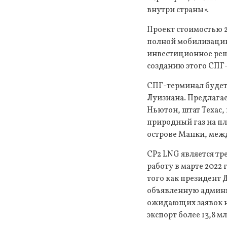
внутри страны».
Проект стоимостью 
полной мобилизации 
инвестиционное реш
созданию этого СПГ
СПГ-терминал будет 
Луизиана. Предлагае
Ньютон, штат Техас,
природный газ на п
острове Манки, меж
CP2 LNG является тре
работу в марте 2022 
того как президент 
объявленную админи
ожидающих заявок на
экспорт более 13,8 м