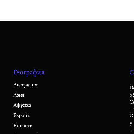
География
С
Австралия
D
Азия
о
С
Африка
Европа
O
у
Новости