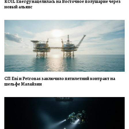
KOIL Energy нацелилась на Восточное полушарие через
новый альянс
СП Eni и Petronas заключило пятилетний контракт на
шельфе Малайзии