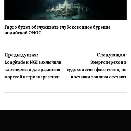
Fugro будет обслуживать глубоководное бурение
индийской ONGC
Навигация
Предыдущая:
Следующая:
Longitude и NGI заключили
Энергопереход в
по
партнерство для развития
судоходстве: флот готов, но
записям
морской ветроэнергетики
поставки топлива отстают