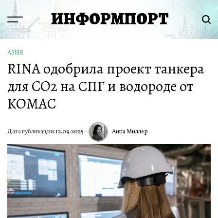
Перейти
ИНФОРМПОРТ
к
Menu
Пои
содержимому
АЗИЯ
ОПУБЛИКОВАНО
RINA одобрила проект танкера
В
для CO2 на СПГ и водороде от
KOMAC
Анна Миллер
Дата публикации:
12.09.2025
ИА