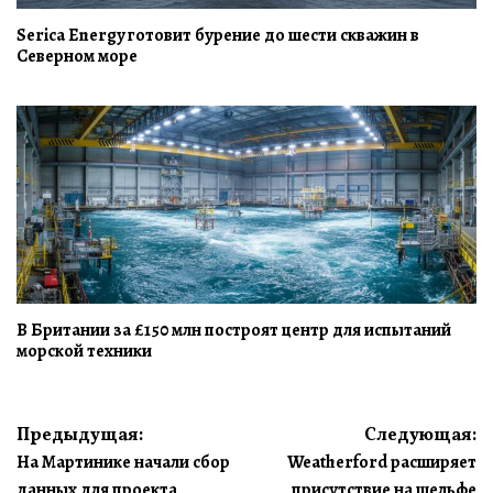
Serica Energy готовит бурение до шести скважин в
Северном море
В Британии за £150 млн построят центр для испытаний
морской техники
Навигация
Предыдущая:
Следующая:
На Мартинике начали сбор
Weatherford расширяет
по
данных для проекта
присутствие на шельфе