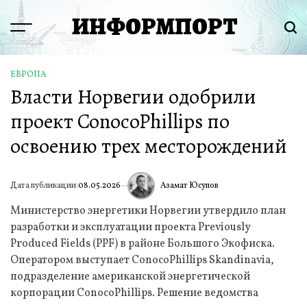
Перейти
ИНФОРМПОРТ
к
Menu
Пои
содержимому
ЕВРОПА
ОПУБЛИКОВАНО
Власти Норвегии одобрили
В
проект ConocoPhillips по
освоению трех месторождений
Азамат Юсупов
Дата публикации:
08.05.2026
ИА
Министерство энергетики Норвегии утвердило план
разработки и эксплуатации проекта Previously
Produced Fields (PPF) в районе Большого Экофиска.
Оператором выступает ConocoPhillips Skandinavia,
подразделение американской энергетической
корпорации ConocoPhillips. Решение ведомства