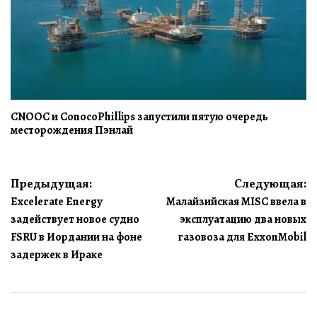
CNOOC и ConocoPhillips запустили пятую очередь
месторождения Пэнлай
Навигация
Предыдущая:
Следующая:
Excelerate Energy
Малайзийская MISC ввела в
по
задействует новое судно
эксплуатацию два новых
записям
FSRU в Иордании на фоне
газовоза для ExxonMobil
задержек в Ираке