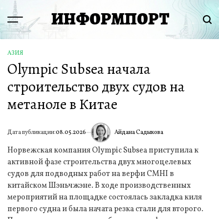
Перейти
ИНФОРМПОРТ
к
Menu
Пои
содержимому
АЗИЯ
ОПУБЛИКОВАНО
Olympic Subsea начала
В
строительство двух судов на
метаноле в Китае
Айдана Садыкова
Дата публикации:
08.05.2026
ИА
Норвежская компания Olympic Subsea приступила к
активной фазе строительства двух многоцелевых
судов для подводных работ на верфи CMHI в
китайском Шэньчжэне. В ходе производственных
мероприятий на площадке состоялась закладка киля
первого судна и была начата резка стали для второго.