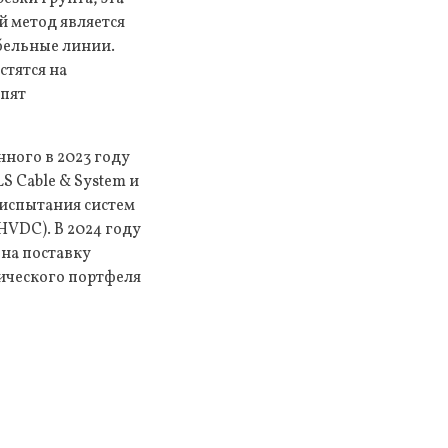
й метод является
бельные линии.
стятся на
упят
ного в 2023 году
 Cable & System и
 испытания систем
HVDC). В 2024 году
на поставку
гического портфеля