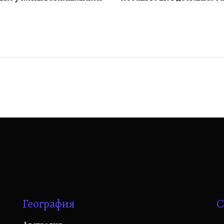
География
С