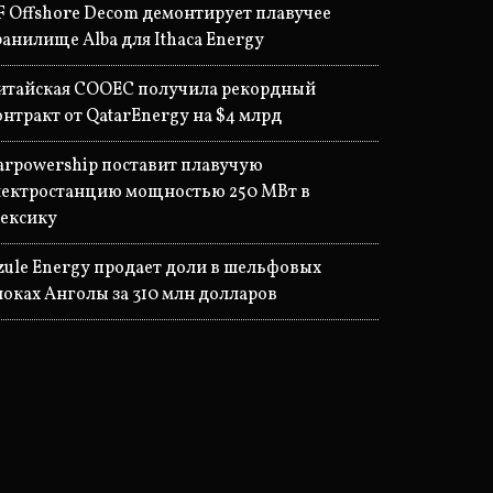
F Offshore Decom демонтирует плавучее
ранилище Alba для Ithaca Energy
итайская COOEC получила рекордный
онтракт от QatarEnergy на $4 млрд
arpowership поставит плавучую
лектростанцию мощностью 250 МВт в
ексику
zule Energy продает доли в шельфовых
локах Анголы за 310 млн долларов