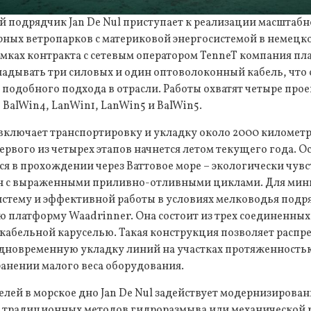
 подрядчик Jan De Nul приступает к реализации масштабн
ых ветропарков с материковой энергосистемой в немецко
амках контракта с сетевым оператором TenneT компания пл
адывать три силовых и один оптоволоконный кабель, что 
подобного подхода в отрасли. Работы охватят четыре прое
 BalWin4, LanWin1, LanWin5 и BalWin5.
включает транспортировку и укладку около 2000 километ
ервого из четырех этапов начнется летом текущего года. 
я в прохождении через Ваттовое море – экологически чув
н с выраженными приливно-отливными циклами. Для ми
истему и эффективной работы в условиях мелководья подр
 платформу Waadrinner. Она состоит из трех соединенны
кабельной каруселью. Такая конструкция позволяет распре
одновременную укладку линий на участках протяженность
анении малого веса оборудования.
елей в морское дно Jan De Nul задействует модернизирова
от традиционных методов гидроразмыва или механической р