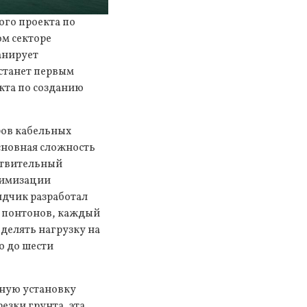
ого проекта по
м секторе
анирует
станет первым
кта по созданию
ров кабельных
Основная сложность
ствительный
нимизации
ядчик разработал
х понтонов, каждый
делять нагрузку на
ю до шести
нную установку
езки грунта, эта