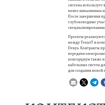
система использует 
менее инвазивным и 
После завершения пр
глубоководные участ
специализированные 
Проекты реализуются
между TenneT и конс
Denys. Контракты п
передачи электроэне
консорциум также п
кабельных систем дл
для создания новой 