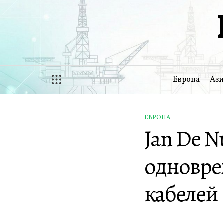
Перейти
к
содержимому
Европа
Ази
ЕВРОПА
ОПУБЛИКОВАНО
Jan De N
В
одновре
кабелей