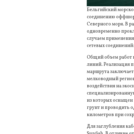
Бельгийский морской
соединению оффшорн
Северного моря. В р
одновременно прокл
случаем применения 
сетевых соединений:
Общий объем работ 
линий. Реализация п
маршрута заключаетс
мелководный регио
воздействия на экос
специализированную
из которых оснащен 
грунт и проводить 
километров при сохр
Для заглубления каб
Sunfish. В отличие 