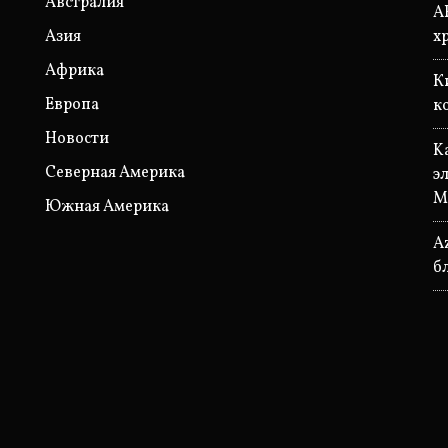
Австралия
A
Азия
х
Африка
К
Европа
к
Новости
K
Северная Америка
э
М
Южная Америка
A
б