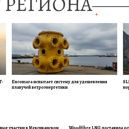
 РЕГИОНА
Г-
Encomara испытает систему для удешевления
SL
плавучей ветроэнергетики
но
вые участки в Мексиканском
Woodfibre LNG доставила ос