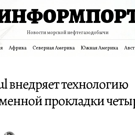
ИНФОРМПОР
Новости морской нефтегазодобычи
я
Африка
Северная Америка
Южная Америка
Авст
ul внедряет технологию
менной прокладки четы