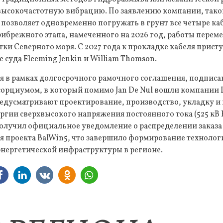
высокочастотную вибрацию. По заявлению компании, тако
позволяет одновременно погружать в грунт все четыре ка
ибрежного этапа, намеченного на 2026 год, работы переме
ки Северного моря. С 2027 года к прокладке кабеля прист
суда Fleeming Jenkin и William Thomson.
 в рамках долгосрочного рамочного соглашения, подписан
орциумом, в который помимо Jan De Nul вошли компании LS
редусматривают проектирование, производство, укладку и
ргии сверхвысокого напряжения постоянного тока (525 кВ 
олучил официальное уведомление о распределении заказа 
я проекта BalWin5, что завершило формирование техноло
энергетической инфраструктуры в регионе.