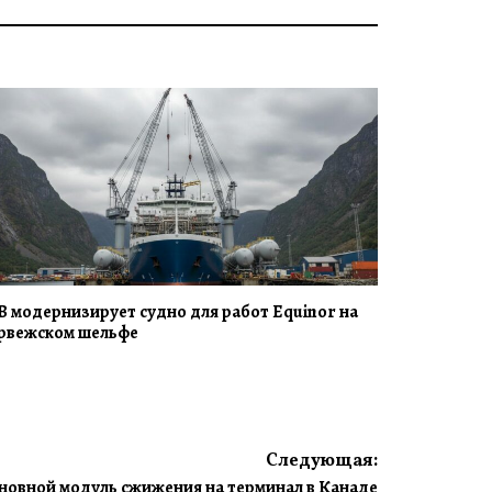
B модернизирует судно для работ Equinor на
рвежском шельфе
Следующая:
новной модуль сжижения на терминал в Канаде