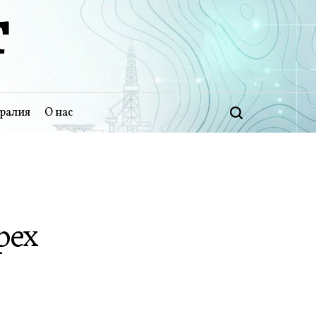
Т
ралия
О нас
Поиск
рех