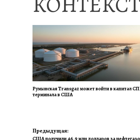
КОНТЕКСТ
Румынская Transgaz может войти в капитал СП
терминала в США
Навигация
Предыдущая:
США получили 46,9 млн долларов за нефтегазо