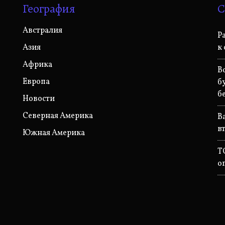
География
С
Австралия
Р
Азия
к
Африка
B
Европа
б
б
Новости
Северная Америка
B
в
Южная Америка
T
о