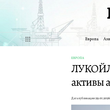
Перейти
к
содержимому
Европа
Ази
ЕВРОПА
ОПУБЛИКОВАНО
ЛУКОЙЛ
В
активы 
Дата публикации:
29.01.202