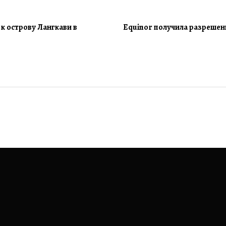
к острову Лангкави в
Equinor получила разрешен