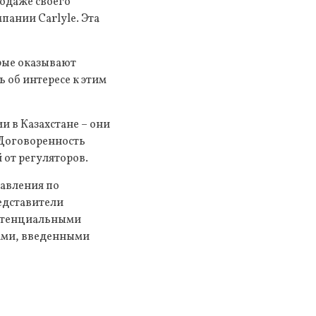
одаже своего
пании Carlyle. Эта
рые оказывают
 об интересе к этим
и в Казахстане – они
 Договоренность
 от регуляторов.
равления по
едставители
потенциальными
ами, введенными