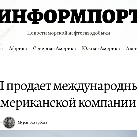
ИНФОРМПОР
Новости морской нефтегазодобычи
я
Африка
Северная Америка
Южная Америка
Авст
 продает международн
американской компании C
Мурат Базарбаев
6
ИА