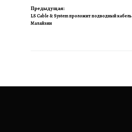
Навигация
Предыдущая:
LS Cable & System проложит подводный кабель 
по
Малайзии
записям