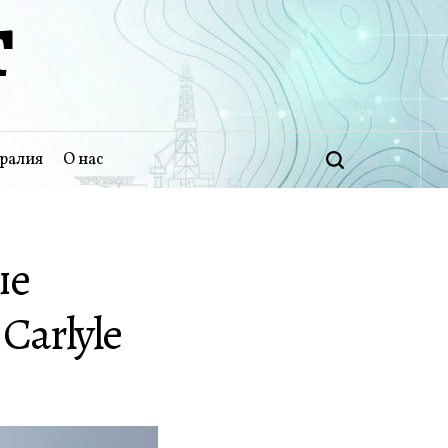
Т
ралия
О нас
Поиск
ые
arlyle