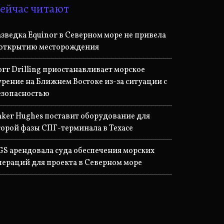
ейчас читают
азведка Equinor в Северном море не привела
 открытию месторождения
orr Drilling приостанавливает морское
урение на Ближнем Востоке из-за ситуации с
езопасностью
aker Hughes поставит оборудование для
торой фазы СПГ-терминала в Техасе
GS арендовала суда обеспечения морских
пераций для проекта в Северном море