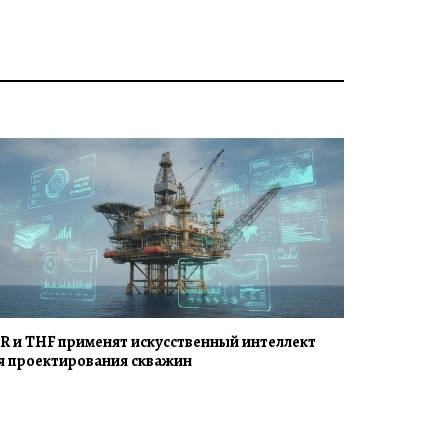
R и THF применят искусственный интеллект
я проектирования скважин