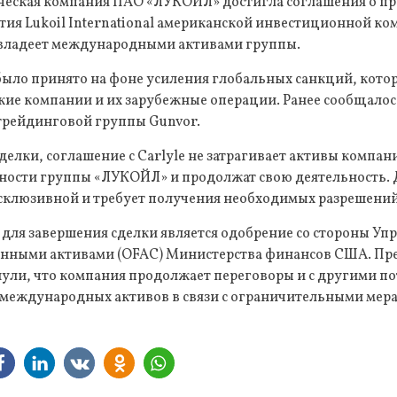
ическая компания ПАО «ЛУКОЙЛ» достигла соглашения о пр
ия Lukoil International американской инвестиционной ком
 владеет международными активами группы.
было принято на фоне усиления глобальных санкций, кото
кие компании и их зарубежные операции. Ранее сообщалось
 трейдинговой группы Gunvor.
делки, соглашение с Carlyle не затрагивает активы компани
енности группы «ЛУКОЙЛ» и продолжат свою деятельность.
ксклюзивной и требует получения необходимых разрешений
для завершения сделки является одобрение со стороны Уп
анными активами (OFAC) Министерства финансов США. Пр
ли, что компания продолжает переговоры и с другими 
 международных активов в связи с ограничительными мер