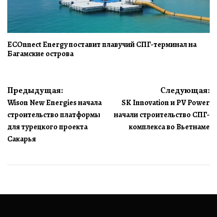
ECOnnect Energy поставит плавучий СПГ-терминал на
Багамские острова
Навигация
Предыдущая:
Следующая:
Wison New Energies начала
SK Innovation и PV Power
по
строительство платформы
начали строительство СПГ-
записям
для турецкого проекта
комплекса во Вьетнаме
Сакарья