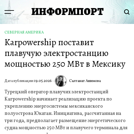
Перейти
ИНФОРМПОРТ
к
Menu
Пои
содержимому
СЕВЕРНАЯ АМЕРИКА
ОПУБЛИКОВАНО
Karpowership поставит
В
плавучую электростанцию
мощностью 250 МВт в Мексику
Салтанат Ашимова
Дата публикации:
19.05.2026
ИА
Турецкий оператор плавучих электростанций
Karpowership начинает реализацию проекта по
укреплению энергосистемы мексиканского
полуострова Юкатан. Инициатива, рассчитанная на
три года, предполагает размещение энергетического
судна мощностью 250 МВт и плавучего терминала для