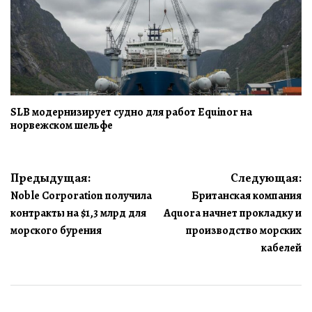
SLB модернизирует судно для работ Equinor на
норвежском шельфе
Навигация
Предыдущая:
Следующая:
Noble Corporation получила
Британская компания
по
контракты на $1,3 млрд для
Aquora начнет прокладку и
записям
морского бурения
производство морских
кабелей