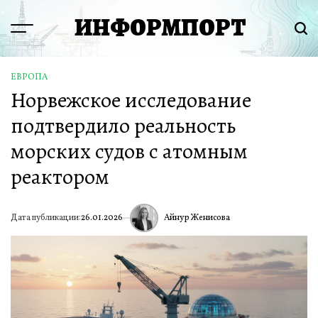
Перейти
ИНФОРМПОРТ
к
Menu
Пои
содержимому
ЕВРОПА
ОПУБЛИКОВАНО
Норвежское исследование
В
подтвердило реальность
морских судов с атомным
реактором
Айнур Женисова
Дата публикации:
26.01.2026
ИА