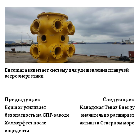
Encomara испытает систему для удешевления плавучей
ветроэнергетики
Навигация
Предыдущая:
Следующая:
Equinor усиливает
Канадская Tenaz Energy
по
безопасность на СПГ-заводе
значительно расширяет
записям
Хаммерфест после
активы в Северном море
инцидента