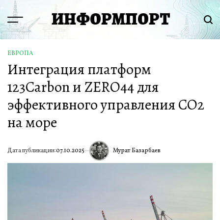
Перейти
ИНФОРМПОРТ
к
Menu
Пои
содержимому
ЕВРОПА
ОПУБЛИКОВАНО
Интеграция платформ
В
123Carbon и ZERO44 для
эффективного управления CO2
на море
Мурат Базарбаев
Дата публикации:
07.10.2025
ИА