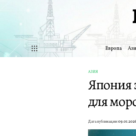
Перейти
к
содержимому
Европа
Ази
АЗИЯ
ОПУБЛИКОВАНО
Япония 
В
для мор
Дата публикации:
09.01.202