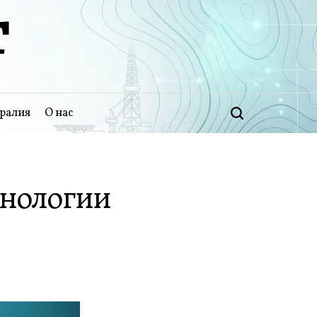
Т
ралия
О нас
Поиск
хнологии