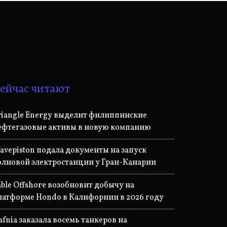
ейчас читают
riangle Energy выделит филиппинские
ефтегазовые активы в новую компанию
avepiston подала документы на запуск
олновой электростанции у Гран-Канарии
able Offshore возобновит добычу на
латформе Hondo в Калифорнии в 2026 году
afnia заказала восемь танкеров на