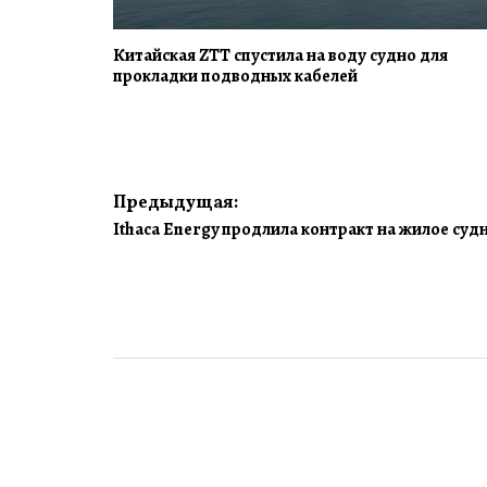
Китайская ZTT спустила на воду судно для
прокладки подводных кабелей
Навигация
Предыдущая:
Ithaca Energy продлила контракт на жилое суд
по
записям