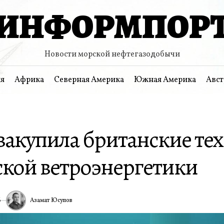
ИНФОРМПОР
Новости морской нефтегазодобычи
я
Африка
Северная Америка
Южная Америка
Авст
закупила британские те
ской ветроэнергетики
Азамат Юсупов
6
ИА