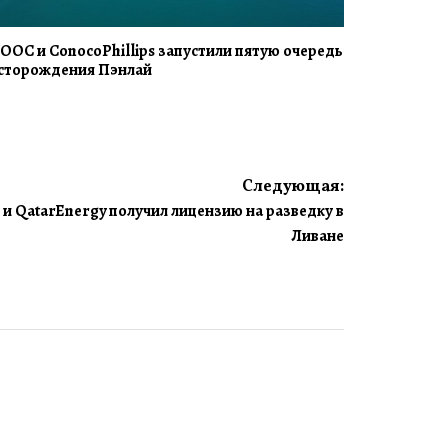
OOC и ConocoPhillips запустили пятую очередь
сторождения Пэнлай
Следующая:
 и QatarEnergy получил лицензию на разведку в
Ливане