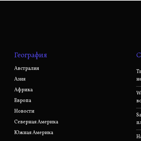
География
С
Австралия
T
Азия
н
Африка
W
Европа
в
Новости
S
Северная Америка
п
Южная Америка
H