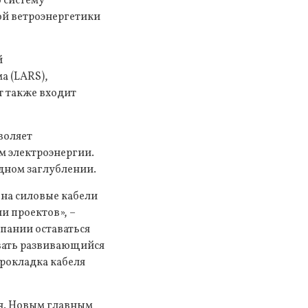
 систему
ой ветроэнергетики
й
а (LARS),
т также входит
воляет
м электроэнергии.
дном заглублении.
 на силовые кабели
и проектов», –
мпании оставаться
вать развивающийся
прокладка кабеля
я. Новым главным