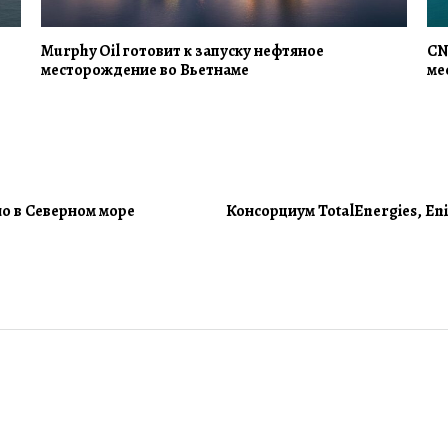
Murphy Oil готовит к запуску нефтяное
CN
месторождение во Вьетнаме
ме
но в Северном море
Консорциум TotalEnergies, Eni