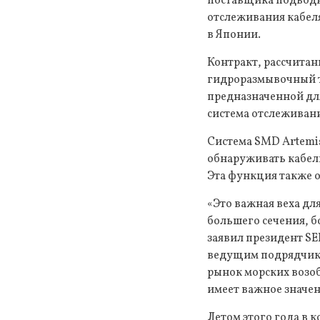
поставщика подводн
отслеживания кабеля
в Японии.
Контракт, рассчитан
гидроразмывочный т
предназначенной для
система отслеживани
Система SMD Artemis
обнаруживать кабели
Эта функция также 
«Это важная веха дл
большего сечения, б
заявил президент SE
ведущим подрядчико
рынок морских возоб
имеет важное значен
Летом этого года в