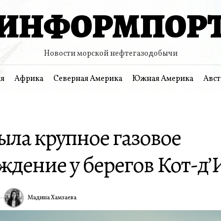
ИНФОРМПОР
Новости морской нефтегазодобычи
я
Африка
Северная Америка
Южная Америка
Авст
ыла крупное газовое
ждение у берегов Кот-д’
Мадина Хамзаева
ИА