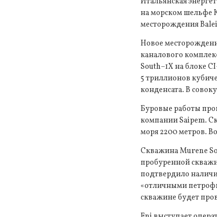
Итальянская энергет
на морском шельфе К
месторождения Balei
Новое месторождение
каналового комплек
South–1X на блоке C
5 триллионов кубиче
конденсата. В совок
Буровые работы про
компании Saipem. С
моря 2200 метров. В
Скважина Murene Sou
пробуренной скважин
подтвердило наличи
«отличными петрофи
скважине будет про
Eni выступает опера