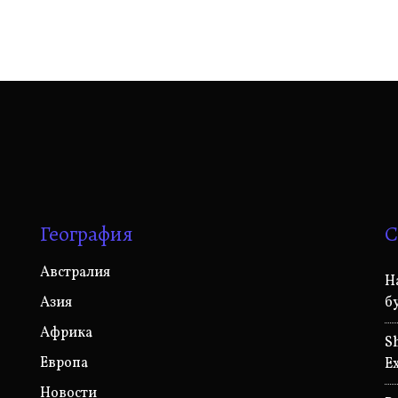
География
С
Австралия
H
Азия
б
Африка
S
Европа
E
Новости