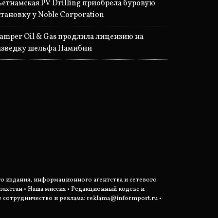
ьетнамская PV Drilling приобрела буровую
становку у Noble Corporation
tamper Oil & Gas продлила лицензию на
азведку шельфа Намибии
о издания, информационного агентства и сетевого
захстан •
Наша миссия
•
Редакционный кодекс и
сотрудничество и реклама:
reklama@informport.ru
•