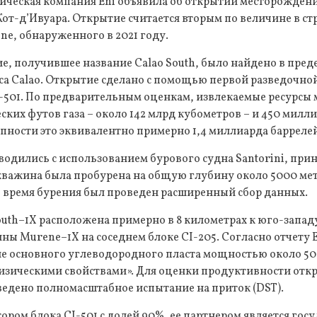
ическая компания Eni объявила об открытии месторождения
от-д’Ивуара. Открытие считается вторым по величине в ст
ne, обнаруженного в 2021 году.
, получившее название Calao South, было найдено в пред
са Calao. Открытие сделано с помощью первой разведочн
I-501. По предварительным оценкам, извлекаемые ресурсы 
ских футов газа – около 142 млрд кубометров – и 450 милл
упности это эквивалентно примерно 1,4 миллиарда барреле
водились с использованием бурового судна Santorini, пр
кважина была пробурена на общую глубину около 5000 ме
о время бурения был проведен расширенный сбор данных.
th–1X расположена примерно в 8 километрах к юго-западу
ы Murene–1X на соседнем блоке CI-205. Согласно отчету E
е основного углеводородного пласта мощностью около 50 
зическими свойствами». Для оценки продуктивности откр
ведено полномасштабное испытание на приток (DST).
тором блока CI-501 с долей 90%, ее партнером является гос