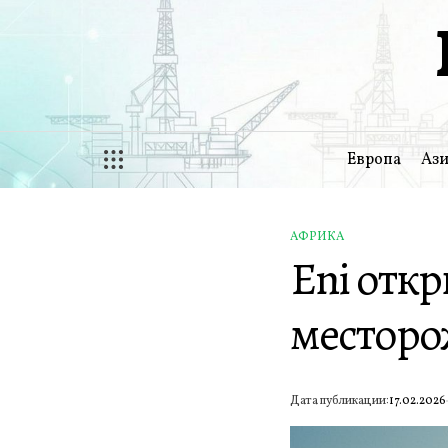
Перейти
к
содержимому
Европа
Ази
АФРИКА
ОПУБЛИКОВАНО
Eni откр
В
месторо
Дата публикации:
17.02.2026