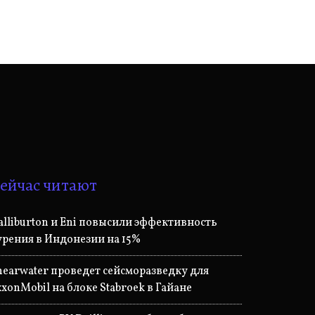
ейчас читают
alliburton и Eni повысили эффективность
урения в Индонезии на 15%
hearwater проведет сейсморазведку для
xxonMobil на блоке Stabroek в Гайане