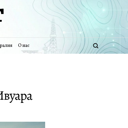
Т
ралия
О нас
Поиск
Ивуара