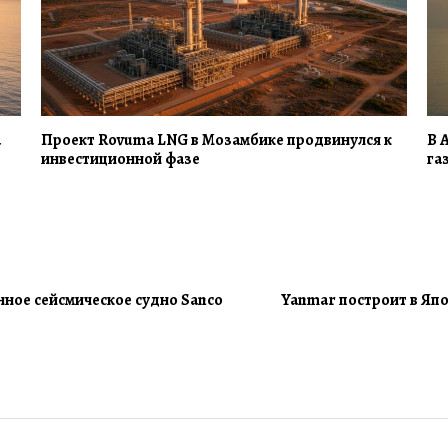
а
Проект Rovuma LNG в Мозамбике продвинулся к
В 
инвестиционной фазе
га
ное сейсмическое судно Sanco
Yanmar построит в Яп