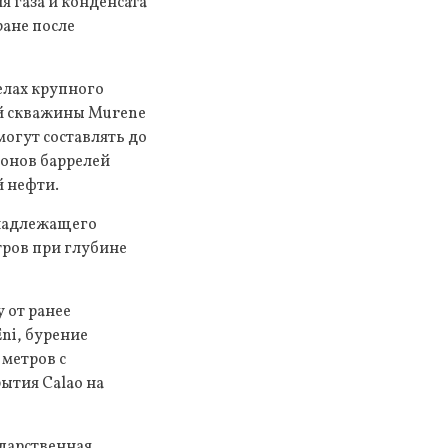
 газа и конденсата
ране после
елах крупного
ой скважины Murene
могут составлять до
ионов баррелей
й нефти.
инадлежащего
тров при глубине
 от ранее
ni, бурение
метров с
ытия Calao на
ударственная