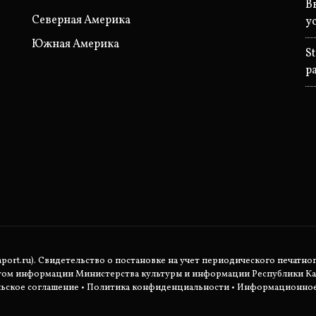
В
Северная Америка
у
Южная Америка
S
р
rt.ru). Свидетельство о постановке на учет периодического печатног
етом информации Министерства культуры и информации Республики Ка
ьское соглашение
•
Политика конфиденциальности
• Информационное 