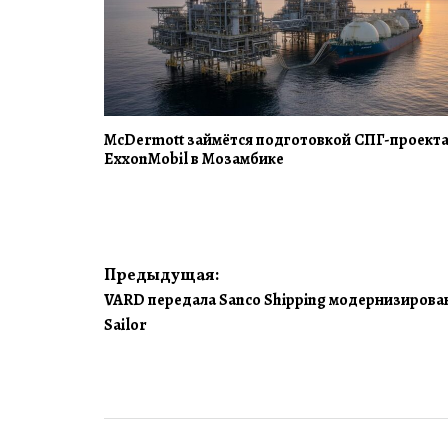
McDermott займётся подготовкой СПГ-проект
ExxonMobil в Мозамбике
Навигация
Предыдущая:
VARD передала Sanco Shipping модернизирован
по
Sailor
записям