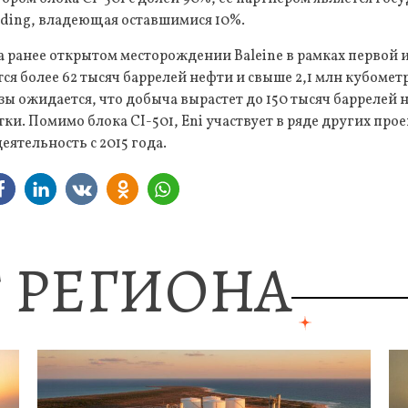
lding, владеющая оставшимися 10%.
а ранее открытом месторождении Baleine в рамках первой и
я более 62 тысяч баррелей нефти и свыше 2,1 млн кубометро
зы ожидается, что добыча вырастет до 150 тысяч баррелей н
тки. Помимо блока CI-501, Eni участвует в ряде других про
деятельность с 2015 года.
 РЕГИОНА