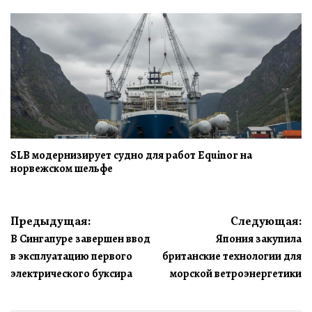
SLB модернизирует судно для работ Equinor на
норвежском шельфе
Навигация
Предыдущая:
Следующая:
В Сингапуре завершен ввод
Япония закупила
по
в эксплуатацию первого
британские технологии для
записям
электрического буксира
морской ветроэнергетики