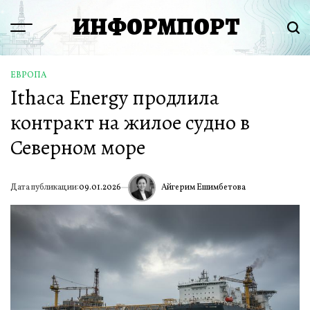
Перейти
ИНФОРМПОРТ
к
Menu
Пои
содержимому
ЕВРОПА
ОПУБЛИКОВАНО
Ithaca Energy продлила
В
контракт на жилое судно в
Северном море
Айгерим Ешимбетова
Дата публикации:
09.01.2026
ИА