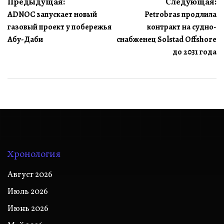
Навигация
Предыдущая:
Следующая:
ADNOC запускает новый
Petrobras продлила
по
газовый проект у побережья
контракт на судно-
записям
Абу-Даби
снабженец Solstad Offshore
до 2031 года
Хронология
Август 2026
Июль 2026
Июнь 2026