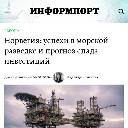
Перейти
ИНФОРМПОРТ
к
Menu
Пои
содержимому
ЕВРОПА
ОПУБЛИКОВАНО
Норвегия: успехи в морской
В
разведке и прогноз спада
инвестиций
Надежда Романова
Дата публикации:
08.01.2026
ИА