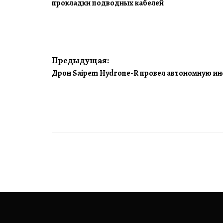
прокладки подводных кабелей
Навигация
Предыдущая:
Дрон Saipem Hydrone-R провел автономную ин
по
записям