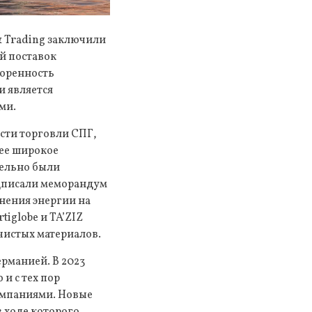
 Trading заключили
й поставок
воренность
и является
ми.
сти торговли СПГ,
лее широкое
лельно были
дписали меморандум
нения энергии на
tiglobe и TA’ZIZ
чистых материалов.
рманией. В 2023
и с тех пор
омпаниями. Новые
 ходе которого