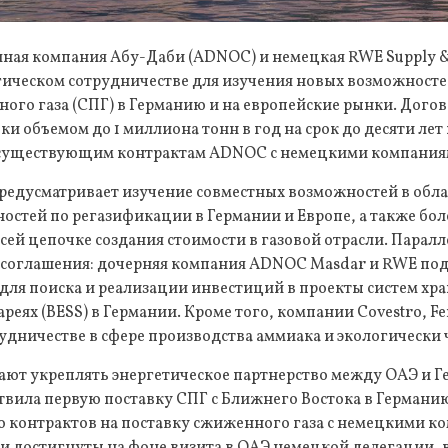
ная компания Абу-Даби (ADNOC) и немецкая RWE Supply &
гическом сотрудничестве для изучения новых возможносте
ого газа (СПГ) в Германию и на европейские рынки. Дого
и объемом до 1 миллиона тонн в год на срок до десяти лет 
 существующим контрактам ADNOC с немецкими компания
редусматривает изучение совместных возможностей в обла
остей по регазификации в Германии и Европе, а также бо
сей цепочке создания стоимости в газовой отрасли. Парал
 соглашения: дочерняя компания ADNOC Masdar и RWE по
ля поиска и реализации инвестиций в проекты систем хра
еях (BESS) в Германии. Кроме того, компании Covestro, Fer
удничестве в сфере производства аммиака и экологически 
ют укреплять энергетическое партнерство между ОАЭ и Ге
ила первую поставку СПГ с Ближнего Востока в Германию 
о контрактов на поставку сжиженного газа с немецкими к
 достигнуты на фоне визита в ОАЭ немецкой делегации, в