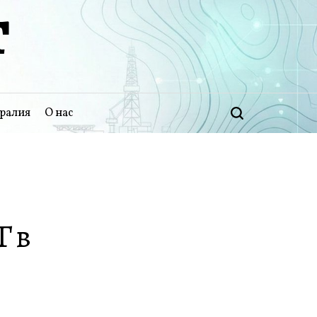
Т
ралия
О нас
Поиск
Г в