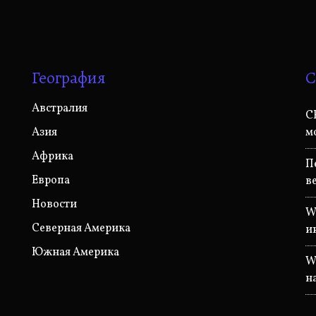
География
С
Австралия
C
Азия
м
Африка
П
Европа
в
Новости
W
Северная Америка
и
Южная Америка
W
н