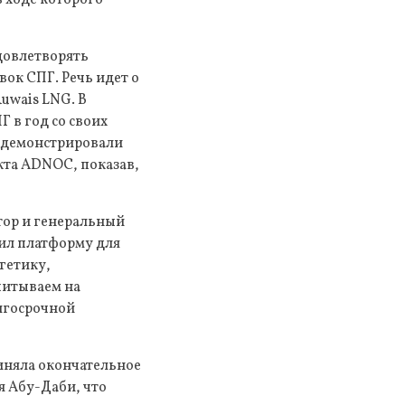
довлетворять
ок СПГ. Речь идет о
Ruwais LNG. В
 в год со своих
родемонстрировали
кта ADNOC, показав,
ор и генеральный
ил платформу для
гетику,
читываем на
лгосрочной
иняла окончательное
я Абу-Даби, что