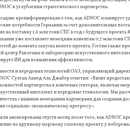
DNOC в углублении стратегического партнерства.
легацию проинформировали о том, как ADNOC планирует у
ские потребности Германии за счет дополнительных постав
х на поставку 1,6 млн тонн СПГ в год с будущего проекта 
пания уже поставляет немецким клиентам 0,7 млн тонн СПГ
тей до момента запуска нового проекта. Гостям также п
 центр Panorama и лабораторию искусственного интелле
рирует ИИ для повышения эффективности.
ости и передовых технологий ОАЭ, управляющий директ
NOC Султан Ахмед Аль Джабер отметил: «Визит предостав
ожностей партнерства в ключевых секторах, включая энер
кусственный интеллект и передовые технологии. Мы расс
ичества с нашими немецкими партнерами для создания до
вия социально-экономическому прогрессу».
ыли анонсированы спустя месяц после того, как ADNOC пр
ение по крупному морскому газовому проекту у побережь