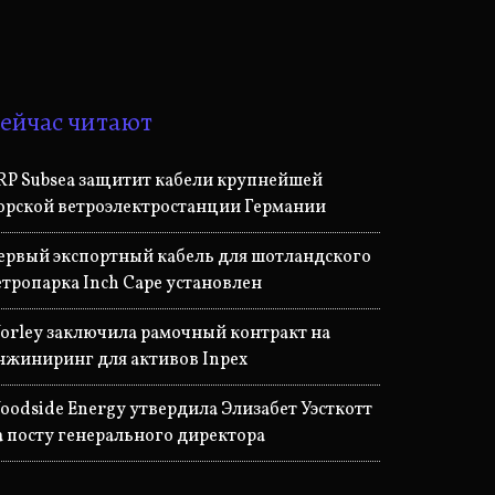
ейчас читают
RP Subsea защитит кабели крупнейшей
орской ветроэлектростанции Германии
ервый экспортный кабель для шотландского
етропарка Inch Cape установлен
orley заключила рамочный контракт на
нжиниринг для активов Inpex
oodside Energy утвердила Элизабет Уэсткотт
а посту генерального директора