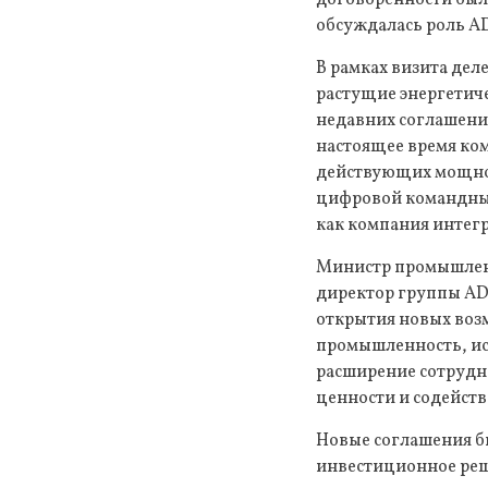
обсуждалась роль A
В рамках визита де
растущие энергетиче
недавних соглашения
настоящее время ком
действующих мощнос
цифровой командный
как компания интег
Министр промышленн
директор группы AD
открытия новых возм
промышленность, ис
расширение сотрудн
ценности и содейст
Новые соглашения б
инвестиционное реш