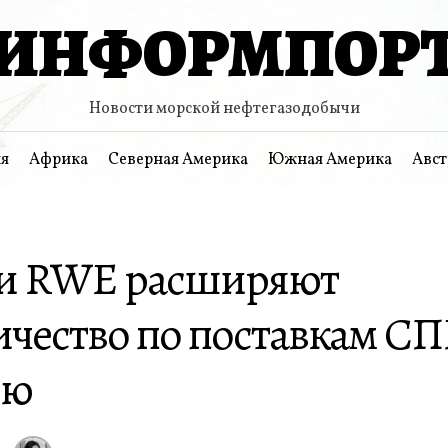
ИНФОРМПОР
Новости морской нефтегазодобычи
я
Африка
Северная Америка
Южная Америка
Авст
и RWE расширяют
чество по поставкам СП
ию