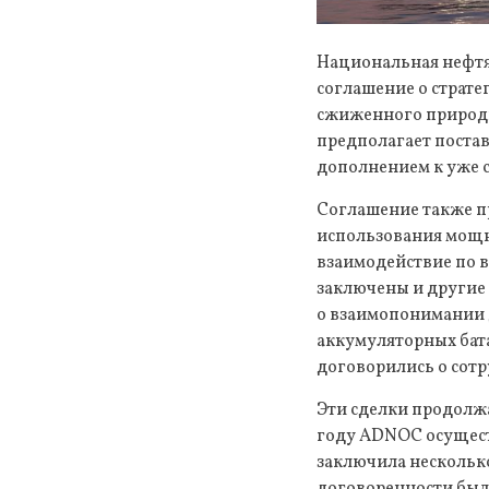
Национальная нефтя
соглашение о страте
сжиженного природн
предполагает поставк
дополнением к уже
Соглашение также п
использования мощн
взаимодействие по в
заключены и другие
о взаимопонимании д
аккумуляторных батар
договорились о сотр
Эти сделки продолжа
году ADNOC осуществ
заключила нескольк
договоренности были