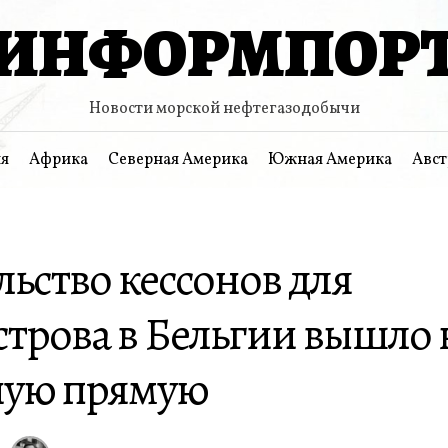
ИНФОРМПОР
Новости морской нефтегазодобычи
я
Африка
Северная Америка
Южная Америка
Авст
ьство кессонов для
строва в Бельгии вышло 
ую прямую