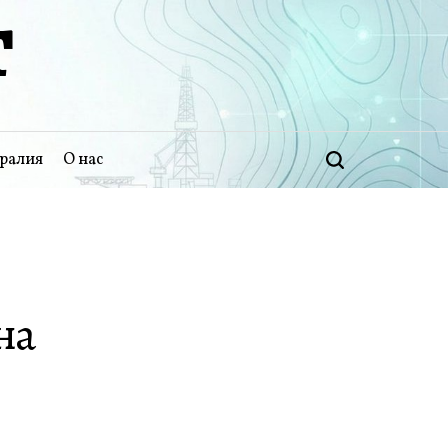
Т
ралия
О нас
Поиск
на