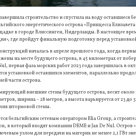
 завершила строительство и спустила на воду оставшиеся 
ьгийского энергетического острова «Принцесса Елизавета»
адке в городе Влиссинген, Нидерланды. В настоящее врем
ия», где пройдут финальную подготовку перед установкой 
онструкций началась в апреле прошлого года, когда первы
жены на месте будущего острова, в 45 километрах от побе
ul, первая фаза морских работ 2023 года завершилась в окт
тся установкой оставшихся элементов, параллельно продо
ей части острова.
мирующий внешние стены будущего острова, весит около 2
метров, ширина – 28 метров, а высота варьируется от 23 до 3
ичия штормовой стены.
тся бельгийским сетевым оператором Elia Group, а строит
n, в который входят компании DEME и Jan De Nul. Остров
лючевым узлом для передачи на материк не менее 2,1 ГВт эн