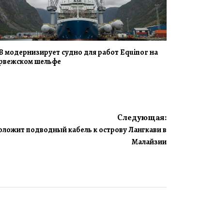
B модернизирует судно для работ Equinor на
рвежском шельфе
Следующая:
роложит подводный кабель к острову Лангкави в
Малайзии