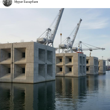
Мурат Базарбаев
6
ИА