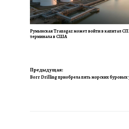
Румынская Transgaz может войти в капитал СП
терминала в США
Навигация
Предыдущая:
Borr Drilling приобрела пять морских буровых 
по
записям