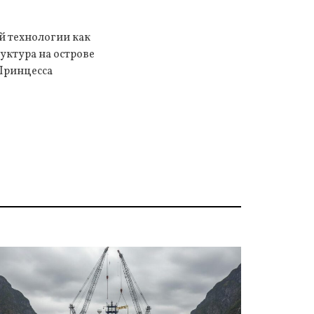
й технологии как
уктура на острове
«Принцесса