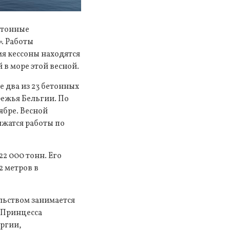
бетонные
. Работы
я кессоны находятся
в море этой весной.
е два из 23 бетонных
режья Бельгии. По
ябре. Весной
лжатся работы по
2 000 тонн. Его
2 метров в
ельством занимается
 «Принцесса
ергии,