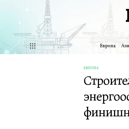
Перейти
к
содержимому
Европа
Ази
ЕВРОПА
ОПУБЛИКОВАНО
Строител
В
энергоо
финишн