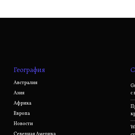
География
С
Австралия
G
Азия
с
Африка
П
Европа
к
Новости
W
Северная Америка
с