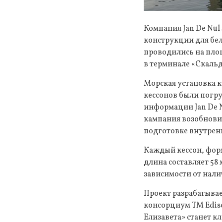
Компания Jan De Nul
конструкции для бел
проводились на площ
в терминале «Скальд
Морская установка к
кессонов были погру
информации Jan De N
кампания возобнови
подготовке внутренн
Каждый кессон, фор
длина составляет 58 
зависимости от нал
Проект разрабатывае
консорциум TM Ediso
Елизавета» станет к