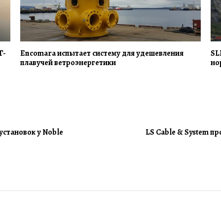
Г-
Encomara испытает систему для удешевления
SL
плавучей ветроэнергетики
но
установок у Noble
LS Cable & System п