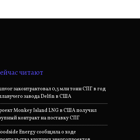
ейчас читают
unvor законтрактовал 0,3 млн тонн СПГ в год
 плавучего завода Delfin в США
роект Monkey Island LNG в США получил
рупный контракт на поставку СПГ
oodside Energy сообщила о ходе
троительства крупных энергопроектов