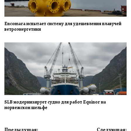
Encomara испытает систему для удешевления плавучей
ветроэнергетики
SLB модернизирует судно для работ Equinor на
норвежском шельфе
Навигация
Предыдущая:
Следующая: