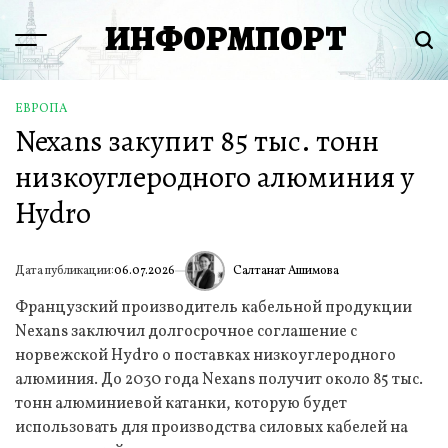
Перейти
ИНФОРМПОРТ
к
Menu
Пои
содержимому
ЕВРОПА
ОПУБЛИКОВАНО
Nexans закупит 85 тыс. тонн
В
низкоуглеродного алюминия у
Hydro
Салтанат Ашимова
Дата публикации:
06.07.2026
ИА
Французский производитель кабельной продукции
Nexans заключил долгосрочное соглашение с
норвежской Hydro о поставках низкоуглеродного
алюминия. До 2030 года Nexans получит около 85 тыс.
тонн алюминиевой катанки, которую будет
использовать для производства силовых кабелей на